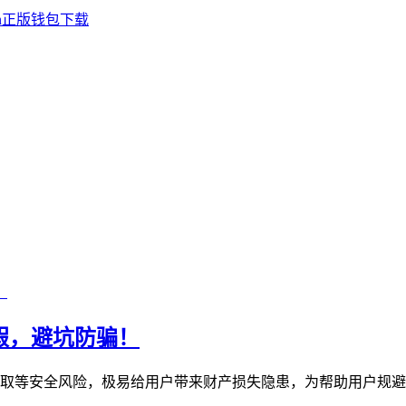
真假，避坑防骗！
盗取等安全风险，极易给用户带来财产损失隐患，为帮助用户规避此类