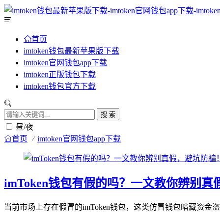
首页
imtoken钱包最新苹果版下载
imtoken官网钱包app下载
imtoken正版钱包下载
imtoken钱包官方下载
搜 索
昼/夜
首页
imtoken官网钱包app下载
imToken钱包有假的吗？一文教你辨别
当前市场上存在假冒的imToken钱包，这类仿冒钱包暗藏资金