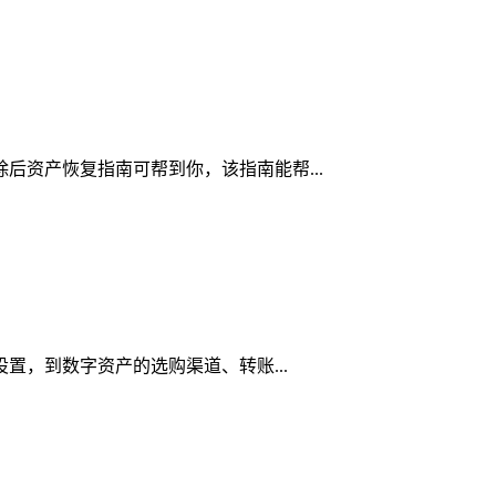
除后资产恢复指南可帮到你，该指南能帮...
设置，到数字资产的选购渠道、转账...