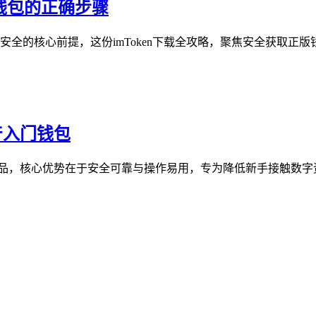
字钱包的正确步骤
产安全的核心前提，这份imToken下载全攻略，聚焦安全获取正版
资产入门钱包
钱包产品，核心优势在于安全可靠与操作易用，专为降低新手接触数字