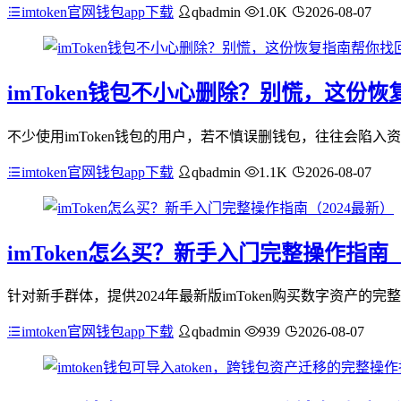
imtoken官网钱包app下载
qbadmin
1.0K
2026-08-07
imToken钱包不小心删除？别慌，这份
不少使用imToken钱包的用户，若不慎误删钱包，往往会陷入
imtoken官网钱包app下载
qbadmin
1.1K
2026-08-07
imToken怎么买？新手入门完整操作指南（
针对新手群体，提供2024年最新版imToken购买数字资产的
imtoken官网钱包app下载
qbadmin
939
2026-08-07