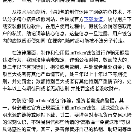
使用，一旦用户不慎落入陷阱,便会面临严重后果。
从技术层面剖析，假钱包的制作运用了网络钓鱼技术，不
法分子精心搭建虚假网站，伪装成官方
下载渠道
，诱导用户下
载安装假钱包软件，在用户使用过程中，假钱包会悄然窃取用
户的私钥、助记词等核心信息，这些信息一旦泄露，用户钱包
内的虚拟货币便如同“在裸奔”,随时都可能被不法分子转走。
在法律层面，制作和使用假imToken钱包进行诈骗无疑是
违法行为，我国法律清晰规定，诈骗公私财物，数额较大的，
处三年以下有期徒刑、拘役或者管制，并处或者单处罚金；数
额巨大或者有其他严重情节的，处三年以上十年以下有期徒
刑，并处罚金；数额特别巨大或者有其他特别严重情节的，处
十年以上有期徒刑或者无期徒刑,并处罚金或者没收财产。
为防范“假imToken钱包”诈骗，投资者需提高警惕，其
一，务必通过官方正规渠道下载imToken钱包，坚决避免从不
明来源的链接或网站下载，其二，要增强对虚拟货币交易风险
的深刻认识，不轻易相信那些所谓的“高收益”“免费送币”等极
具诱惑性的宣传，其三，妥善保管好自己的私钥、助记词等重