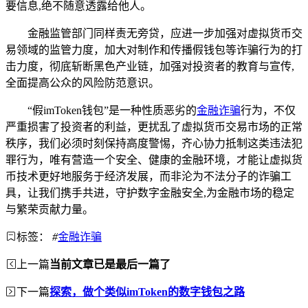
要信息,绝不随意透露给他人。
金融监管部门同样责无旁贷，应进一步加强对虚拟货币交
易领域的监管力度，加大对制作和传播假钱包等诈骗行为的打
击力度，彻底斩断黑色产业链，加强对投资者的教育与宣传,
全面提高公众的风险防范意识。
“假imToken钱包”是一种性质恶劣的
金融诈骗
行为，不仅
严重损害了投资者的利益，更扰乱了虚拟货币交易市场的正常
秩序，我们必须时刻保持高度警惕，齐心协力抵制这类违法犯
罪行为，唯有营造一个安全、健康的金融环境，才能让虚拟货
币技术更好地服务于经济发展，而非沦为不法分子的诈骗工
具，让我们携手共进，守护数字金融安全,为金融市场的稳定
与繁荣贡献力量。
标签：
#
金融诈骗
上一篇
当前文章已是最后一篇了
下一篇
探索，做个类似imToken的数字钱包之路