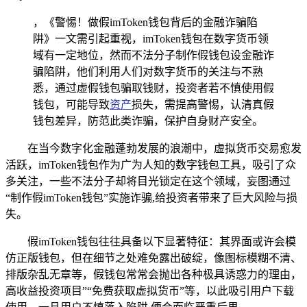
，《警惕！做假imToken钱包背后的金融诈骗陷
阱》一文需引起重视，imToken钱包在数字货币领
域有一定地位，然而不法分子制作假钱包设金融诈
骗陷阱，他们利用人们对数字货币的关注与不熟
悉，通过虚假钱包骗取钱财，投资者若不慎使用假
钱包，可能导致
资产
损失，需提高警惕，认清真假
钱包差异，防范此类诈骗，保护自身财产安全。
在当今数字化金融蓬勃发展的浪潮中，虚拟货币交易愈发
活跃，imToken钱包作为广为人知的数字钱包工具，吸引了众
多关注，一些不法分子却将目光锁定在这个领域，妄图通过
“制作假imToken钱包”实施诈骗,给投资者带来了巨大风险与损
失。
假imToken钱包往往具备以下显著特征：其界面或许会模
仿正版钱包，但在细节之处难免露出破绽，像图标模糊不清、
排版杂乱无章等，假钱包常常会抛出各种极具诱惑力的理由，
高收益投资项目”“免费获取虚拟货币”等，以此吸引用户下载