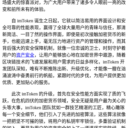
场盛大的惊喜派对，为广大用户带来了诸多令人眼前一亮的改
变和前所未有的体验。
自 imToken 诞生之日起，它就以简洁易用的界面设计和安
全可靠的性能表现，赢得了全球大量用户的青睐与信任，那清
新简洁、一目了然的操作界面，即使是初次接触加密货币的新
手，也能迅速上手，毫无压力地进行资产的管理和操作，而其
背后强大的安全保障机制，就像一位忠诚的卫士，时刻守护着
用户的
资产安全
，让用户能够放心地在加密世界中遨游，随着
区块链技术的飞速发展和用户需求的日益多样化，imToken 开
发团队深知，唯有不断推陈出新、升级优化，才能像一艘在汹
涌波涛中奋勇前行的帆船，紧跟时代的步伐，为用户提供更加
优质、更加贴心的服务。
此次 imToken 的升级，首先在安全性能方面实现了质的飞
跃，在危机四伏的加密货币领域，安全无疑是用户最为关心的
头等大事，imToken 团队犹如一群技艺精湛的工匠，精心雕琢
每一个安全细节，他们引入了先进的加密算法，这些算法就像
一把把坚不可摧的锁，将用户的私钥牢牢锁住，多重验证机制