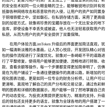
的加入，更是为用户的资产安全加上了一道道坚实的防线，新
的安全技术如同一位火眼金睛的卫士，能够敏锐地识别并有效
抵御各种网络攻击和恶意软件的入侵，让用户的资产如同置身
于铜墙铁壁之中，坚如磐石，在私钥存储方面，采用了更高级
别的加密方式，就像将珍贵的宝藏存放在一个无比安全的地下
金库，即使设备不幸丢失或被盗，他人也无法轻易获取用户的
私钥，从而为用户的资产安全提供了双重保障。
在用户体验方面,imToken 升级后的界面更加简洁直观，犹
如一幅清新淡雅的水墨画，让人赏心悦目，开发团队精心对钱
包的操作流程进行了深度优化，就像对一条崎岖不平的道路进
行了平整修复，使得用户能够更加便捷、流畅地进行转账、收
款、查看余额等操作，每一个步骤都变得更加简单明了，仿佛
是在为用户铺设了一条通往便捷操作的高速公路，新增加的可
视化图表功能，更是如同一位专业的财务分析师，让用户可以
更清晰、直观地了解自己的资产分布和交易记录，通过色彩鲜
明的图表和详细的数据展示，用户能够一目了然地掌握自己资
产的动态变化，为投资决策提供更加有力、精准的支持，升级
后的钱包还支持更多的语言，就像为全球各地的用户搭建了一