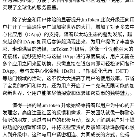
座沟通的桥梁，方便了来自不同国家和地区的用户使用，真正
实现了全球化的服务覆盖。
除了安全和用户体验的显著提升,imToken 此次升级还向用
户打开了一扇通往更广阔加密世界的大门，增加了对更多去中
心化应用（DApp）的支持，随着以太坊生态的蓬勃发展，越
来越多的 DApp 如雨后春笋般涌现出来，为用户提供了丰富多
彩、琳琅满目的选择，imToken 升级后，就像一个功能强大的
连接器，能够更好地与这些 DApp 进行深度集成，用户无需在
多个应用之间来回切换，只需直接在钱包内即可轻松访问各种
DApp，参与去中心化金融（DeFi）、非同质化代币（NFT）
等热门领域的活动，这不仅大大提高了用户的使用效率，节省
了宝贵的时间和精力，还为用户开启了一个充满无限可能的加
密新世界，让用户能够尽情探索和体验加密货币的独特魅力。
值得一提的是,imToken 升级始终秉持着以用户为中心的开
发理念，高度注重社区的反馈和需求，开发团队就像一群耐心
倾听的朋友，通过与用户的积极互动，深入了解到用户对于钱
包功能的期望和建议，并将这些宝贵的反馈如同珍珠般精心融
入到升级中，这种与用户紧密相连、共同成长的方式，使得