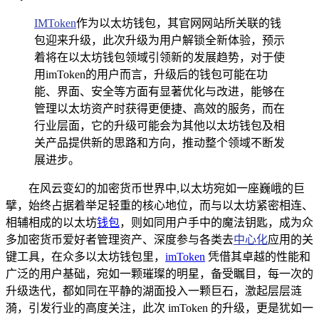
IMToken
作为以太坊钱包，其官网网站所关联的钱
包迎来升级，此次升级为用户解锁全新体验，预示
着将在以太坊钱包领域引领新的发展趋势，对于使
用imToken的用户而言，升级后的钱包可能在功
能、界面、安全等方面有显著优化与改进，能够在
管理以太坊资产时获得更便捷、高效的服务，而在
行业层面，它的升级可能会为其他以太坊钱包及相
关产品提供新的思路和方向，推动整个领域不断发
展进步。
在风云变幻的加密货币世界中,以太坊宛如一座巍峨的巨
擘，始终占据着举足轻重的核心地位，而与以太坊紧密相连、
相辅相成的以太坊
钱包
，则如同用户手中的魔法钥匙，成为众
多加密货币爱好者管理资产、深度参与各类去
中心化
应用的关
键工具，在众多以太坊钱包里，
imToken
凭借其卓越的性能和
广泛的用户基础，宛如一颗璀璨的明星，备受瞩目，每一次的
升级迭代，都如同在平静的湖面投入一颗巨石，激起层层涟
漪，引发行业的高度关注，此次 imToken 的升级，更是犹如一