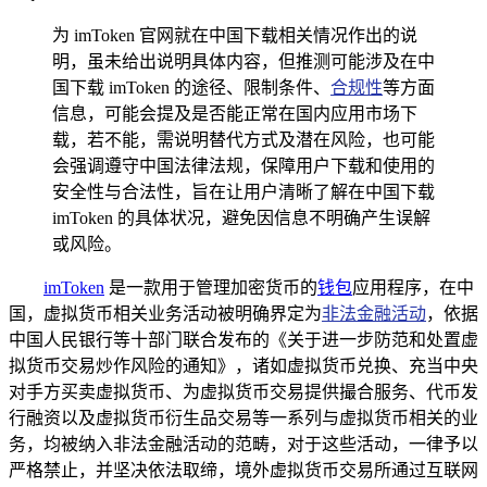
为 imToken 官网就在中国下载相关情况作出的说
明，虽未给出说明具体内容，但推测可能涉及在中
国下载 imToken 的途径、限制条件、
合规性
等方面
信息，可能会提及是否能正常在国内应用市场下
载，若不能，需说明替代方式及潜在风险，也可能
会强调遵守中国法律法规，保障用户下载和使用的
安全性与合法性，旨在让用户清晰了解在中国下载
imToken 的具体状况，避免因信息不明确产生误解
或风险。
imToken
是一款用于管理加密货币的
钱包
应用程序，在中
国，虚拟货币相关业务活动被明确界定为
非法金融活动
，依据
中国人民银行等十部门联合发布的《关于进一步防范和处置虚
拟货币交易炒作风险的通知》，诸如虚拟货币兑换、充当中央
对手方买卖虚拟货币、为虚拟货币交易提供撮合服务、代币发
行融资以及虚拟货币衍生品交易等一系列与虚拟货币相关的业
务，均被纳入非法金融活动的范畴，对于这些活动，一律予以
严格禁止，并坚决依法取缔，境外虚拟货币交易所通过互联网