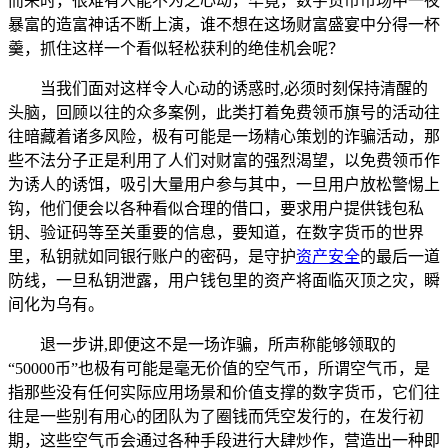
而来时，很难有人能不为之心动，毕竟，数字货币市场中一夜
暴富的造富神话不断上演，谁不想在这场财富盛宴中分得一杯
羹，抓住这样一个看似轻松获利的绝佳机会呢？
当我们面对这样令人心动的诱惑时,必须时刻保持清醒的
头脑，回顾以往的众多案例，此类打着免费领币旗号的活动往
往暗藏着诸多风险，极有可能是一场精心策划的诈骗活动，那
些不法分子正是利用了人们对财富的强烈渴望，以免费领币作
为诱人的诱饵，吸引大量用户参与其中，一旦用户放松警惕上
钩，他们便会以各种看似合理的借口，要求用户提供钱包私
钥、验证码等至关重要的信息，要知道，在数字货币的世界
里，私钥就如同银行账户的密码，是守护
资产安全
的最后一道
防线，一旦私钥泄露，用户钱包里的资产将面临灭顶之灾，瞬
间化为乌有。
退一步讲,即便这不是一场诈骗，所声称能够领取的
“50000币”也极有可能是毫无价值的空气币，所谓空气币，是
指那些没有任何实际应用场景和价值支撑的数字货币，它们往
往是一些别有用心的团队为了圈钱而凭空发行的，在发行初
期，这些空气币会通过各种手段进行大肆炒作，营造出一种即