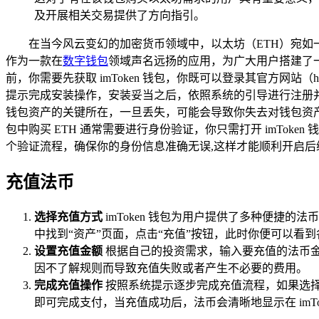
及开展相关交易提供了方向指引。
在当今风云变幻的加密货币领域中，以太坊（ETH）宛
作为一款在
数字钱包
领域声名远扬的应用，为广大用户搭建了一条便
前，你需要先获取 imToken 钱包，你既可以登录其官方网站（htt
提示完成安装操作，安装妥当之后，依照系统的引导进行注册
钱包资产的关键所在，一旦丢失，可能会导致你失去对钱包资产
包中购买 ETH 通常需要进行身份验证，你只需打开 imTo
个验证流程，确保你的身份信息准确无误,这样才能顺利开启后
充值法币
选择充值方式
imToken 钱包为用户提供了多种便捷
中找到“资产”页面，点击“充值”按钮，此时你便可以看
设置充值金额
根据自己的投资需求，输入要充值的法币金
因不了解规则而导致充值失败或者产生不必要的费用。
完成充值操作
按照系统提示逐步完成充值流程，如果选
即可完成支付，当充值成功后，法币会清晰地显示在 imTo