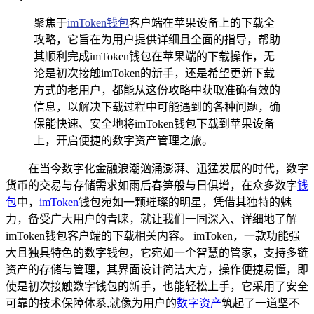
聚焦于
imToken钱包
客户端在苹果设备上的下载全
攻略，它旨在为用户提供详细且全面的指导，帮助
其顺利完成imToken钱包在苹果端的下载操作，无
论是初次接触imToken的新手，还是希望更新下载
方式的老用户，都能从这份攻略中获取准确有效的
信息，以解决下载过程中可能遇到的各种问题，确
保能快速、安全地将imToken钱包下载到苹果设备
上，开启便捷的数字资产管理之旅。
在当今数字化金融浪潮汹涌澎湃、迅猛发展的时代，数字
货币的交易与存储需求如雨后春笋般与日俱增，在众多数字
钱
包
中，
imToken
钱包宛如一颗璀璨的明星，凭借其独特的魅
力，备受广大用户的青睐，就让我们一同深入、详细地了解
imToken钱包客户端的下载相关内容。 imToken，一款功能强
大且独具特色的数字钱包，它宛如一个智慧的管家，支持多链
资产的存储与管理，其界面设计简洁大方，操作便捷易懂，即
使是初次接触数字钱包的新手，也能轻松上手，它采用了安全
可靠的技术保障体系,就像为用户的
数字资产
筑起了一道坚不