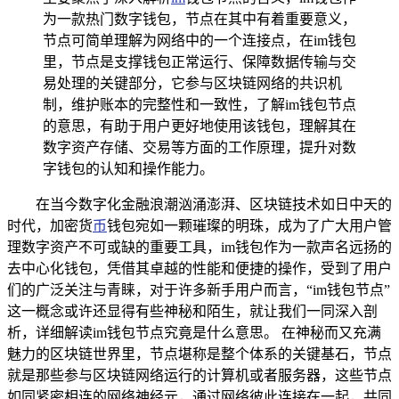
为一款热门数字钱包，节点在其中有着重要意义，
节点可简单理解为网络中的一个连接点，在im钱包
里，节点是支撑钱包正常运行、保障数据传输与交
易处理的关键部分，它参与区块链网络的共识机
制，维护账本的完整性和一致性，了解im钱包节点
的意思，有助于用户更好地使用该钱包，理解其在
数字资产存储、交易等方面的工作原理，提升对数
字钱包的认知和操作能力。
在当今数字化金融浪潮汹涌澎湃、区块链技术如日中天的
时代，加密货
币
钱包宛如一颗璀璨的明珠，成为了广大用户管
理数字资产不可或缺的重要工具，im钱包作为一款声名远扬的
去中心化钱包，凭借其卓越的性能和便捷的操作，受到了用户
们的广泛关注与青睐，对于许多新手用户而言，“im钱包节点”
这一概念或许还显得有些神秘和陌生，就让我们一同深入剖
析，详细解读im钱包节点究竟是什么意思。 在神秘而又充满
魅力的区块链世界里，节点堪称是整个体系的关键基石，节点
就是那些参与区块链网络运行的计算机或者服务器，这些节点
如同紧密相连的网络神经元，通过网络彼此连接在一起，共同