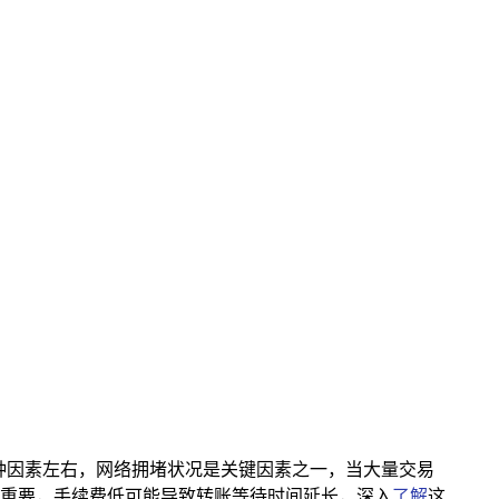
受多种因素左右，网络拥堵状况是关键因素之一，当大量交易
重要，手续费低可能导致转账等待时间延长，深入
了解
这