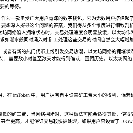
必要的等待。
的明星，作为一款备受广大用户青睐的数字钱包，它为无数用户搭建
呢？要想深入探寻这个问题的答案，我们得从多个维度进行细致剖析。
太坊网络陷入拥堵状态时，交易处理速度会明显放缓，以太坊作
请求如潮水般同时涌入时,矿工处理这些交易的时间自然会大幅增
，或者有新的热门代币上线引发交易热潮，以太坊网络的拥堵状况会
漫长的等待，需要数小时甚至数天才能得到确认，回顾历史，以太坊
在 imToken 中，用户拥有自主设置矿工费大小的权利，
低的矿工费，当网络拥堵时，这种做法可能会适得其反，使得交易
i 甚至更高，才能保证交易较快被处理，如果用户只设置了 10G