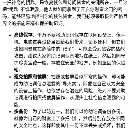
一把神奇的钥匙，是恢复钱包和访问资金的关键所在，一旦这
把“钥匙”不慎泄露，他人就如同拿到了开启你财富之门的密
码，能够轻易地控制你的钱包资金，我们必须采取极为严格且
周全的措施来精心保护助记词。
离线保存
：千万不要将助记词保存在联网设备上，像手
机、电脑这类设备虽然给我们带来了诸多便利，但它们
也如同暴露在危险中的“靶子”，可能会受到黑客的猛烈
攻击，建议大家将助记词认真地写在纸上，然后如同守
护珍贵宝藏一般，存放在安全的地方，例如坚固的保险
箱。
避免拍照和截屏
：拍照或截屏看似平常的操作，却可能
成为助记词信息泄露的“导火索”，即便在自己认为安全
的设备上操作，也依然存在潜在的风险，绝对不要对助
记词进行拍照或截屏操作，从源头上杜绝信息泄露的可
能。
多备份
：为了以防万一，我们可以将助记词备份多份，
就像为自己的财富上了多把“锁”，然后分别存放在不同
的安全地点，这样即使其中一份不幸丢失或损坏，我们