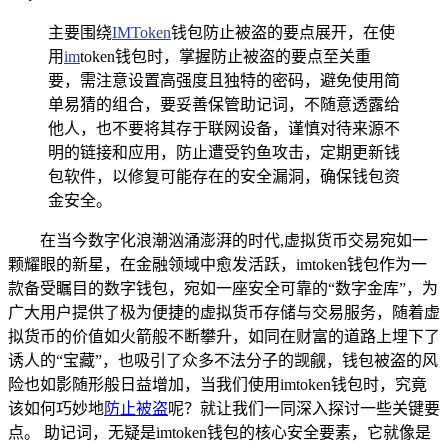
主要围绕
IMToken
钱包防止被盗的要点展开，在使
用
im
token钱包时，掌握防止被盗的要点至关重
要，需注意设置高强度且独特的密码，避免使用简
单易猜的组合，要妥善保管助记词，不随意透露给
他人，也不要将其存于联网设备，谨慎对待来源不
明的链接和应用，防止遭受钓鱼攻击，定期更新钱
包软件，以修复可能存在的安全漏洞，确保钱包资
金安全。
在当今数字化浪潮汹涌澎湃的时代,虚拟货币交易宛如一
颗耀眼的新星，在金融领域中愈发活跃，imtoken钱包作为一
款备受瞩目的数字钱包，宛如一座安全可靠的“数字金库”，为
广大用户提供了极为便捷的虚拟货币存储与交易服务，随着虚
拟货币的价值如火箭般不断攀升，如同在财富的道路上埋下了
诱人的“宝藏”，也吸引了众多不法分子的觊觎，钱包被盗的风
险也如影随形般日益增加，当我们使用imtoken钱包时，究竟
该如何巧妙地
防止被盗
呢？就让我们一同深入探讨一些关键要
点。 助记词，无疑是imtoken钱包的核心安全要素，它就像是