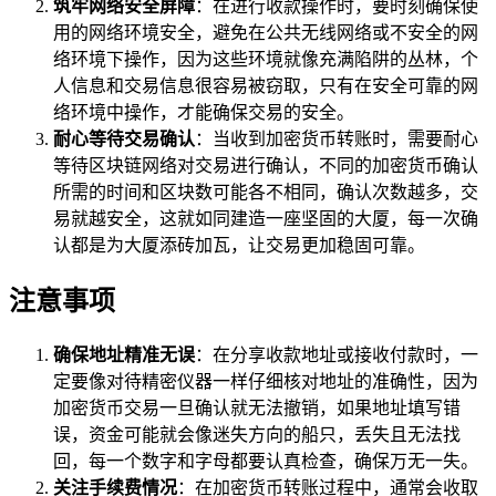
筑牢网络安全屏障
：在进行收款操作时，要时刻确保使
用的网络环境安全，避免在公共无线网络或不安全的网
络环境下操作，因为这些环境就像充满陷阱的丛林，个
人信息和交易信息很容易被窃取，只有在安全可靠的网
络环境中操作，才能确保交易的安全。
耐心等待交易确认
：当收到加密货币转账时，需要耐心
等待区块链网络对交易进行确认，不同的加密货币确认
所需的时间和区块数可能各不相同，确认次数越多，交
易就越安全，这就如同建造一座坚固的大厦，每一次确
认都是为大厦添砖加瓦，让交易更加稳固可靠。
注意事项
确保地址精准无误
：在分享收款地址或接收付款时，一
定要像对待精密仪器一样仔细核对地址的准确性，因为
加密货币交易一旦确认就无法撤销，如果地址填写错
误，资金可能就会像迷失方向的船只，丢失且无法找
回，每一个数字和字母都要认真检查，确保万无一失。
关注手续费情况
：在加密货币转账过程中，通常会收取