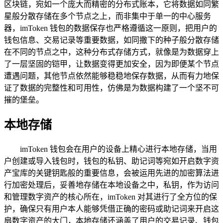
区块链，宛如一个庞大而精密的分布式账本，它将数据如同繁
星般分散存储在多个节点之上，而非集中于单一的中心服务
器，imToken 钱包的数据保存也严格遵循这一原则，把用户的
钱包信息、交易记录等重要数据，如同撒下的种子般分散存储
在不同的节点之中，这种分布式存储方式，就像是为数据穿上
了一层坚固的铠甲，让数据变得更加安全，因为即便某个节点
遭遇问题，其他节点依然能够稳稳地保存数据，从而有力地保
证了数据的完整性和可用性，仿佛是为数据构建了一个坚不可
摧的堡垒。
本地存储
imToken 钱包会在用户的设备上精心进行本地存储，当用
户创建或导入钱包时，钱包的私钥、助记词等宛如开启数字资
产宝库的关键钥匙般的重要信息，会被运用先进的加密算法进
行加密处理后，妥善地存储在本地设备之中，私钥，作为访问
和管理数字资产的核心所在，imToken 对其进行了全方位的保
护，确保只有用户本人能够凭借正确的密码或助记词来开启这
扇数字资产的大门，本地存储还涵盖了用户的交易记录、钱包