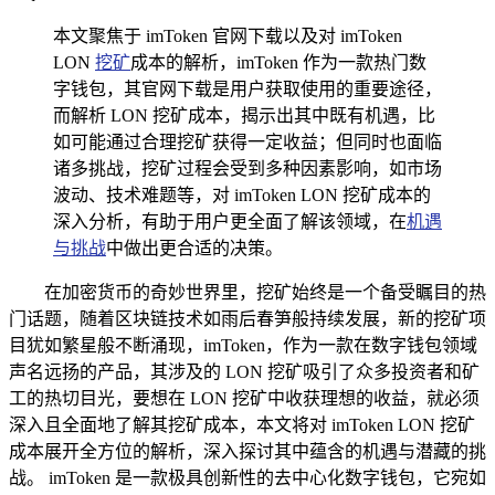
本文聚焦于 imToken 官网下载以及对 imToken
LON
挖矿
成本的解析，imToken 作为一款热门数
字钱包，其官网下载是用户获取使用的重要途径，
而解析 LON 挖矿成本，揭示出其中既有机遇，比
如可能通过合理挖矿获得一定收益；但同时也面临
诸多挑战，挖矿过程会受到多种因素影响，如市场
波动、技术难题等，对 imToken LON 挖矿成本的
深入分析，有助于用户更全面了解该领域，在
机遇
与挑战
中做出更合适的决策。
在加密货币的奇妙世界里，挖矿始终是一个备受瞩目的热
门话题，随着区块链技术如雨后春笋般持续发展，新的挖矿项
目犹如繁星般不断涌现，imToken，作为一款在数字钱包领域
声名远扬的产品，其涉及的 LON 挖矿吸引了众多投资者和矿
工的热切目光，要想在 LON 挖矿中收获理想的收益，就必须
深入且全面地了解其挖矿成本，本文将对 imToken LON 挖矿
成本展开全方位的解析，深入探讨其中蕴含的机遇与潜藏的挑
战。 imToken 是一款极具创新性的去中心化数字钱包，它宛如