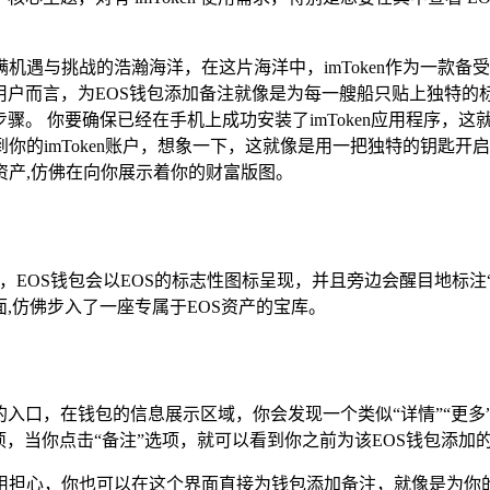
机遇与挑战的浩瀚海洋，在这片海洋中，imToken作为一款
户而言，为EOS钱包添加备注就像是为每一艘船只贴上独特的标签
骤。 你要确保已经在手机上成功安装了imToken应用程序，这
你的imToken账户，想象一下，这就像是用一把独特的钥匙
资产,仿佛在向你展示着你的财富版图。
图标，EOS钱包会以EOS的标志性图标呈现，并且旁边会醒目地标
,仿佛步入了一座专属于EOS资产的宝库。
的入口，在钱包的信息展示区域，你会发现一个类似“详情”“更
项，当你点击“备注”选项，就可以看到你之前为该EOS钱包添加
用担心，你也可以在这个界面直接为钱包添加备注，就像是为你