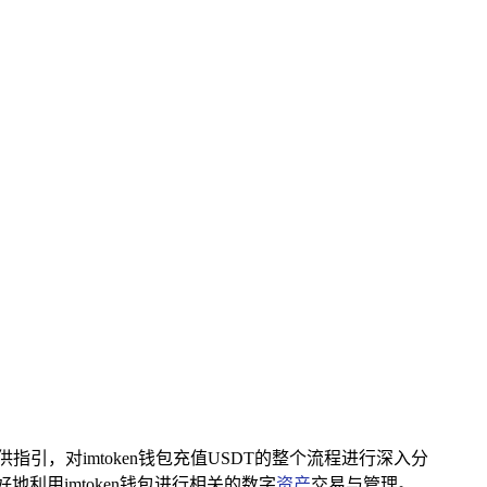
供指引，对imtoken钱包充值USDT的整个流程进行深入分
利用imtoken钱包进行相关的数字
资产
交易与管理。