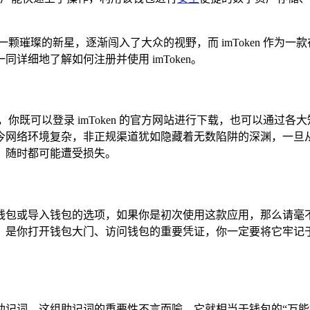
颗璀璨的新星，逐渐闯入了大众的视野，而 imToken 作为
细地了解如何注册并使用 imToken。
序，你既可以登录 imToken 的官方网站进行下载，也可以通过各大知
今网络环境复杂，非正规渠道犹如隐藏着无数陷阱的深渊，一旦
，随时都可能遭受损失。
是创建钱包或导入钱包的选项，如果你是初次使用这款应用，那么请
，是你打开钱包大门、访问钱包的重要凭证，你一定要将它牢记
无二的助记词，这组助记词的重要性不言而喻，它就相当于钱包的“