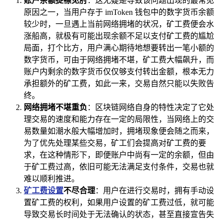
账户余额捉襟见肘
：这无疑是导致该问题出现的最常见
原因之一，当用户存于 imToken 钱包中的数字货币余额
较少时，一旦遇上当前网络拥堵的状况，矿工费便会水
涨船高，就极有可能出现余额不足以支付矿工费的尴尬
局面，打个比方，用户满心期待地想要转出一笔小额的
数字货币，可由于网络拥堵不堪，矿工费大幅飙升，而
账户内剩余的数字货币仅仅够支付转出金额，根本无力
承担额外的矿工费，如此一来，交易自然只能以失败告
终。
网络拥堵不堪重负
：区块链网络自身的特性决定了它处
理交易的速度和能力存在一定的局限性，当网络上的交
易数量如潮水般大幅增加时，拥堵现象便会随之而来，
为了优先处理某些交易，矿工们会提高对矿工费的要
求，在这种情形下，即便账户中尚有一定的余额，但由
于矿工费过高，依旧可能无法满足支付条件，交易也就
难以顺利推进。
矿工费设置
不尽合理
：用户在进行交易时，拥有手动设
置矿工费的权利，如果用户设置的矿工费过低，就可能
导致交易长时间处于无法确认的状态，甚至直接宣告失