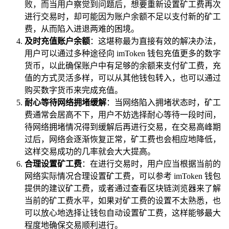
败，而当用户察觉到问题后，想要重新设置矿工费再次
进行交易时，却可能因为账户余额不足以支付新的矿工
费，从而陷入进退两难的困境。
及时充值账户余额
：这堪称最为直接有效的解决办法，
用户可以通过多种途径向 imToken 钱包充值更多的数字
货币，以此确保账户中有足够的余额来支付矿工费，充
值的方式灵活多样，可以从其他钱包转入，也可以通过
购买数字货币来完成充值。
耐心等待网络拥堵缓解
：当网络陷入拥堵状态时，矿工
费通常会居高不下，用户不妨选择耐心等待一段时间，
待网络拥堵情况得到缓解后再进行交易，在交易高峰期
过后，网络会逐渐恢复正常，矿工费也会相应地降低，
这样交易成功的几率就会大大提高。
合理设置矿工费
：在进行交易时，用户应当根据当前的
网络实际情况合理设置矿工费，可以参考 imToken 钱包
提供的建议矿工费，或者通过查看区块链浏览器来了解
当前的矿工费水平，如果对矿工费的设置不太熟悉，也
可以放心地选择让钱包自动设置矿工费，这样能够最大
程度地确保交易顺利进行。