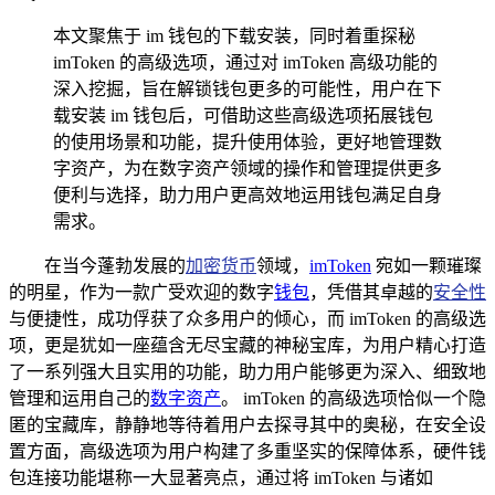
本文聚焦于 im 钱包的下载安装，同时着重探秘
imToken 的高级选项，通过对 imToken 高级功能的
深入挖掘，旨在解锁钱包更多的可能性，用户在下
载安装 im 钱包后，可借助这些高级选项拓展钱包
的使用场景和功能，提升使用体验，更好地管理数
字资产，为在数字资产领域的操作和管理提供更多
便利与选择，助力用户更高效地运用钱包满足自身
需求。
在当今蓬勃发展的
加密货币
领域，
imToken
宛如一颗璀璨
的明星，作为一款广受欢迎的数字
钱包
，凭借其卓越的
安全性
与便捷性，成功俘获了众多用户的倾心，而 imToken 的高级选
项，更是犹如一座蕴含无尽宝藏的神秘宝库，为用户精心打造
了一系列强大且实用的功能，助力用户能够更为深入、细致地
管理和运用自己的
数字资产
。 imToken 的高级选项恰似一个隐
匿的宝藏库，静静地等待着用户去探寻其中的奥秘，在安全设
置方面，高级选项为用户构建了多重坚实的保障体系，硬件钱
包连接功能堪称一大显著亮点，通过将 imToken 与诸如