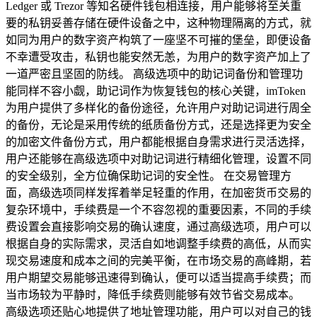
Ledger 或 Trezor 等知名硬件钱包相连接，用户能够将至关重
要的私钥妥善存储在硬件设备之中，这种物理隔离的方式，就
如同为用户的数字资产构筑了一座坚不可摧的堡垒，即便设备
不幸遭受攻击，私钥也能安然无恙，为用户的数字资产加上了
一道严密且坚固的防线。 高级选项中的助记词备份和管理功
能同样不容小觑，助记词作为恢复钱包的核心关键，imToken
为用户提供了多样化的备份途径，允许用户对助记词进行周全
的备份，无论是采用传统的纸质备份方式，还是选择更为安全
的加密文件备份方式，用户都能根据自身需求进行灵活选择，
用户还能够在高级选项中对助记词进行精细化管理，设置不同
的安全级别，全方位确保助记词的安全性。 在交易管理方
面，高级选项同样发挥着举足轻重的作用，在加密货币交易的
复杂环境中，手续费是一个不容忽视的重要因素，不同的手续
费设置会直接影响交易的确认速度，通过高级选项，用户可以
根据自身的实际需求，灵活自如地调整手续费的高低，从而实
现交易速度和成本之间的完美平衡，在市场交易的高峰期，若
用户期望交易能够迅速得到确认，便可以适当提高手续费；而
当市场较为平静时，降低手续费则能够有效节省交易成本。
高级选项还贴心地提供了地址管理功能，用户可以对自己的钱