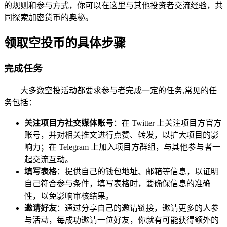
的规则和参与方式，你可以在这里与其他投资者交流经验，共
同探索加密货币的奥秘。
领取空投币的具体步骤
完成任务
大多数空投活动都要求参与者完成一定的任务,常见的任
务包括：
关注项目方社交媒体账号
：在 Twitter 上关注项目方官方
账号，并对相关推文进行点赞、转发，以扩大项目的影
响力；在 Telegram 上加入项目方群组，与其他参与者一
起交流互动。
填写表格
：提供自己的钱包地址、邮箱等信息，以证明
自己符合参与条件，填写表格时，要确保信息的准确
性，以免影响审核结果。
邀请好友
：通过分享自己的邀请链接，邀请更多的人参
与活动，每成功邀请一位好友，你就有可能获得额外的