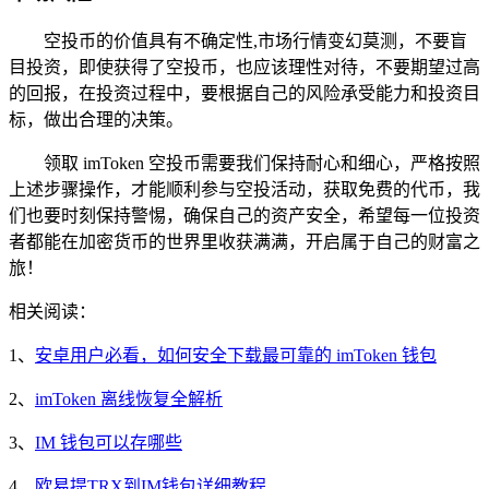
空投币的价值具有不确定性,市场行情变幻莫测，不要盲
目投资，即使获得了空投币，也应该理性对待，不要期望过高
的回报，在投资过程中，要根据自己的风险承受能力和投资目
标，做出合理的决策。
领取 imToken 空投币需要我们保持耐心和细心，严格按照
上述步骤操作，才能顺利参与空投活动，获取免费的代币，我
们也要时刻保持警惕，确保自己的资产安全，希望每一位投资
者都能在加密货币的世界里收获满满，开启属于自己的财富之
旅！
相关阅读：
1、
安卓用户必看，如何安全下载最可靠的 imToken 钱包
2、
imToken 离线恢复全解析
3、
IM 钱包可以存哪些
4、
欧易提TRX到IM钱包详细教程