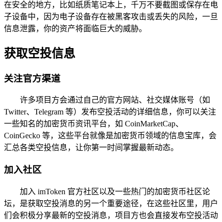
在安全的地方，比如纸质笔记本上，千万不要截图或保存在电
子设备中，因为电子设备存在被黑客攻击或丢失的风险，一旦
信息泄露，你的资产将面临巨大的威胁。
获取空投信息
关注官方渠道
许多项目方会通过自己的官方网站、社交媒体账号（如
Twitter、Telegram 等）发布空投活动的详细信息，你可以关注
一些知名的加密货币资讯平台，如 CoinMarketCap、
CoinGecko 等，这些平台就像是加密货币领域的信息宝库，会
汇总各类空投信息，让你第一时间掌握最新动态。
加入社区
加入 imToken 官方社区以及一些热门的加密货币社区论
坛，是获取空投消息的另一个重要途径，在这些社区里，用户
们会积极分享最新的空投消息，项目方也会直接发布空投活动