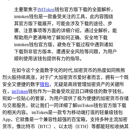
主要聚焦于
IMToken
钱包官方版下载的全面解析，
imtoken钱包是一款备受关注的工具，此内容围绕
其官方版下载展开，可能会涉及下载的途径、步
骤、注意事项等方面的详细介绍，通过全解析，能
帮助用户更清晰地了解如何正确、安全地下载
imtoken钱包官方版，避免在下载过程中遇到诸如
下载到非官方版本、遭遇安全风险等问题，为用户
顺利使用该钱包提供有力的指导。
在如今这个全面数字化的时代,加密货币的热度如同熊熊
烈火般持续高涨，对于广大加密货币爱好者而言，拥有一个既
安全又便捷的数字
钱包
，无疑是高效管理加密资产的关键所
在，
imToken
钱包作为一款备受欢迎且口碑极佳的数字钱包，
宛如一位贴心的管家，为用户提供了极为便捷的加密货币存储
与交易服务，就让我们一同详细了解imToken钱包官方版下载
的相关内容。 imToken是一款专为移动端打造的轻量级钱包
App，它就像是一个兼容性超强的百宝箱，支持多种主流加密
货币，像比特币（BTC）、以太坊（ETH）等都能轻松收纳其