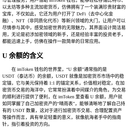
与管理服务，用户借助 imToken 钱包，能够轻松存储比特币、
以太坊等多种主流加密货币，仿佛拥有了一个装满珍贵财富的
宝库，不仅如此，它还为用户打开了 DeFi（去中心化金
融）、NFT（非同质化代币）等新兴领域的大门，让用户可以
尽情参与其中，感受加密世界的无限魅力，其界面设计简洁易
用，无论是初涉加密领域的新手，还是经验丰富的投资老手，
都能迅速上手，仿佛在操作一款简单的日常应用。
U 余额的含义
在 imToken 钱包的世界里，“U 余额”通常指的是
USDT（泰达币）的余额，USDT 就像是加密货币市场中的稳
定锚，它与美元保持着 1:1 的锚定关系，价值相对稳定，在加
密货币交易的海洋中，它常常扮演着中间媒介的角色，为交易
的顺利进行提供了便利，在 imToken 里查看 U 余额，用户就
如同掌握了自己加密资产的“晴雨表”，能够清晰地了解自己持
有的 USDT 数量，这对于进行加密货币交易、合理配置资产
等操作而言，具有举足轻重的意义，就像航海者手中的指南
针，指引着投资的方向。