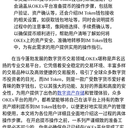
会涵盖从OKEx平台准备提币的操作步骤，包括账
户验证、资产确认等，还会介绍IM Token钱包接收
的相关设置，如获取钱包地址等，同时会说明提币
过程中的注意事项，像网络选择、手续费确认等，
以确保提币顺利进行，帮助用户清晰了解如何将
OKEx上的资产安全、准确地转移到IM Token钱包
中，为有此需求的用户提供实用的操作指引。
在当今蓬勃发展的数字货币交易领域,OKEx堪称是声名远
扬的专业交易平台，它凭借着安全稳定的交易环境、丰富多样
的交易品种以及高效便捷的交易服务，吸引了全球众多数字货
币投资者的目光，而IM Token，则是一款广受数字货币爱好者
青睐的数字钱包，它以其强大的功能、友好的界面和高度的安
全性，为用户提供了出色的
数字资产存储
和管理体验，众多
OKEx平台的用户，都希望能够将自己在该平台上持有的数字
资产顺利提币到IM Token钱包中，以便更好地实现资产的管理
和使用，本文将为各位用户详细且全面地介绍这一过程的具体
操作步骤。 在开启提币操作之前，一系列严谨细致的准备工
作是必不可少的，你务必确保自己已经在OKEx平台完成了实