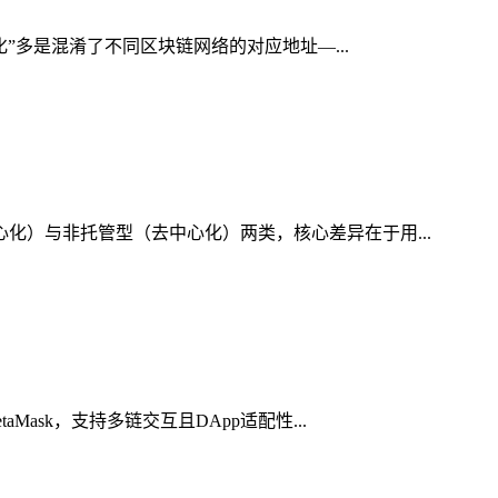
化”多是混淆了不同区块链网络的对应地址—...
心化）与非托管型（去中心化）两类，核心差异在于用...
ask，支持多链交互且DApp适配性...