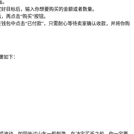
面。
确定好目标后，输入你想要购买的金额或者数量。
，再点击“购买”按钮。
钱包中点击“已付款”，只需耐心等待卖家确认收款，并将你购
骤如下：
幅波动，如同坐过山车一般刺激，在决定买币之前，你一定要