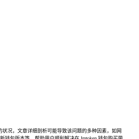
买带宽的状况，文章详细剖析可能导致该问题的多种因素，如网
版本等，帮助用户顺利解决在 Imtoken 钱包购买带