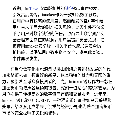
近期，im
Token
安卓版相关的
钱包
盗U事件频发，
引发高度警惕，imtoken作为一款知名数字钱包，
在用户中有较高的使用度，然而频发的盗U事件给
用户带来了巨大的财产损失风险，此类事件不仅影
响了用户对数字钱包的信任，也凸显出数字资产安
全管理方面存在的漏洞，用户需提高安全意识，谨
慎使用imtoken安卓版，相关平台也应加强安全防
护措施，以保障用户数字资产安全，避免此类盗U
事件再次发生。
在当今数字化金融浪潮以排山倒海之势迅猛发展的时代，
加密货币宛如一颗璀璨的新星，以其独特的魅力和无限的潜
力，吸引着全球众多投资者的目光，imtoken 钱包作为一款在
加密货币领域声名远扬的钱包，宛如一位贴心的数字管家，为
用户提供了便捷高效的数字资产存储和交易服务，近年来，
imtoken 钱包盗 U（USDT，一种稳定币）事件如乌云般频繁
笼罩，给众多用户带来了沉重的经济打击,也为整个加密货币
市场的安全拉响了尖锐的警钟。