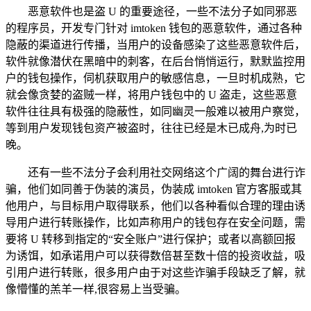
恶意软件也是盗 U 的重要途径，一些不法分子如同邪恶
的程序员，开发专门针对 imtoken 钱包的恶意软件，通过各种
隐蔽的渠道进行传播，当用户的设备感染了这些恶意软件后，
软件就像潜伏在黑暗中的刺客，在后台悄悄运行，默默监控用
户的钱包操作，伺机获取用户的敏感信息，一旦时机成熟，它
就会像贪婪的盗贼一样，将用户钱包中的 U 盗走，这些恶意
软件往往具有极强的隐蔽性，如同幽灵一般难以被用户察觉，
等到用户发现钱包资产被盗时，往往已经是木已成舟,为时已
晚。
还有一些不法分子会利用社交网络这个广阔的舞台进行诈
骗，他们如同善于伪装的演员，伪装成 imtoken 官方客服或其
他用户，与目标用户取得联系，他们以各种看似合理的理由诱
导用户进行转账操作，比如声称用户的钱包存在安全问题，需
要将 U 转移到指定的“安全账户”进行保护；或者以高额回报
为诱饵，如承诺用户可以获得数倍甚至数十倍的投资收益，吸
引用户进行转账，很多用户由于对这些诈骗手段缺乏了解，就
像懵懂的羔羊一样,很容易上当受骗。