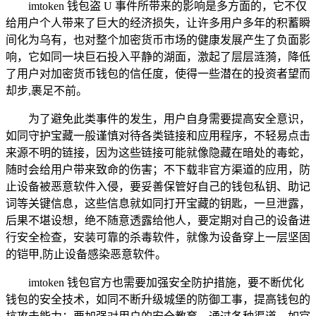
imtoken 钱包盗 U 事件所带来的影响是多方面的，它不仅
给用户个人带来了巨大的经济损失，让许多用户多年的积蓄瞬
间化为乌有，也对整个加密货币市场的健康发展产生了负面影
响，它如同一块巨石投入平静的湖面，激起了层层涟漪，降低
了用户对加密货币钱包的信任度，使得一些潜在的投资者望而
却步,裹足不前。
为了避免此类事件的发生，用户自身需要提高安全意识，
如同守护宝藏一般谨慎对待各类链接和应用程序，不轻易点击
来源不明的链接，因为这些链接可能就像隐藏在暗处的毒蛇，
随时会给用户带来致命的伤害；不下载非官方渠道的应用，防
止设备被恶意软件入侵，要妥善保管好自己的钱包私钥、助记
词等关键信息，这些信息就如同打开宝藏的钥匙，一旦泄露，
后果不堪设想，绝不随意透露给他人，要定期对自己的设备进
行安全检查，安装可靠的杀毒软件，就像为设备穿上一层坚固
的铠甲,防止设备感染恶意软件。
imtoken 钱包官方也需要加强安全防护措施，要不断优化
钱包的安全技术，如同不断升级城堡的防御工事，提高钱包的