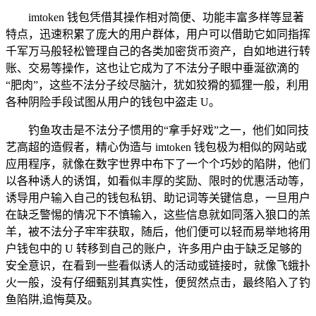
imtoken 钱包凭借其操作相对简便、功能丰富多样等显著
特点，迅速积累了庞大的用户群体，用户可以借助它如同指挥
千军万马般轻松管理自己的各类加密货币资产，自如地进行转
账、交易等操作，这也让它成为了不法分子眼中垂涎欲滴的
“肥肉”，这些不法分子绞尽脑汁，犹如狡猾的狐狸一般，利用
各种阴险手段试图从用户的钱包中盗走 U。
钓鱼攻击是不法分子惯用的“拿手好戏”之一，他们如同技
艺高超的造假者，精心伪造与 imtoken 钱包极为相似的网站或
应用程序，就像在数字世界中布下了一个个巧妙的陷阱，他们
以各种诱人的诱饵，如看似丰厚的奖励、限时的优惠活动等，
诱导用户输入自己的钱包私钥、助记词等关键信息，一旦用户
在缺乏警惕的情况下不慎输入，这些信息就如同落入狼口的羔
羊，被不法分子牢牢获取，随后，他们便可以轻而易举地将用
户钱包中的 U 转移到自己的账户，许多用户由于缺乏足够的
安全意识，在看到一些看似诱人的活动或链接时，就像飞蛾扑
火一般，没有仔细甄别其真实性，便贸然点击，最终陷入了钓
鱼陷阱,追悔莫及。