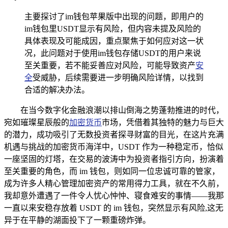
主要探讨了im钱包苹果版中出现的问题，即用户的
im钱包里USDT显示有风险，但内容未提及风险的
具体表现及可能成因，重点聚焦于如何应对这一状
况，此问题对于使用im钱包存储USDT的用户来说
至关重要，若不能妥善应对风险，可能导致资产
安
全
受威胁，后续需要进一步明确风险详情，以找到
合适的解决办法。
在当今数字化金融浪潮以排山倒海之势蓬勃推进的时代，
宛如璀璨星辰般的
加密货币
市场，凭借着其独特的魅力与巨大
的潜力，成功吸引了无数投资者探寻财富的目光，在这片充满
机遇与挑战的加密货币海洋中，USDT 作为一种稳定币，恰似
一座坚固的灯塔，在交易的波涛中为投资者指引方向，扮演着
至关重要的角色，而 im 钱包，则如同一位忠诚可靠的管家，
成为许多人精心管理加密资产的常用得力工具，就在不久前，
我却意外遭遇了一件令人忧心忡忡、寝食难安的事情——我那
一直以来安稳存放着 USDT 的 im 钱包，突然显示有风险,这无
异于在平静的湖面投下了一颗重磅炸弹。