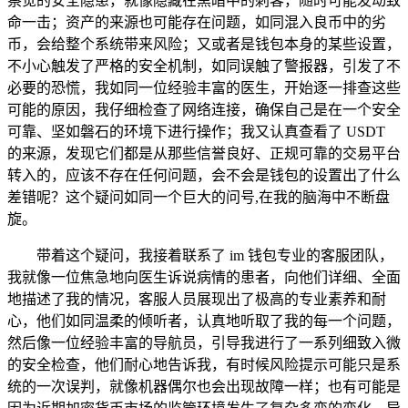
察觉的安全隐患，就像隐藏在黑暗中的刺客，随时可能发动致
命一击；资产的来源也可能存在问题，如同混入良币中的劣
币，会给整个系统带来风险；又或者是钱包本身的某些设置，
不小心触发了严格的安全机制，如同误触了警报器，引发了不
必要的恐慌，我如同一位经验丰富的医生，开始逐一排查这些
可能的原因，我仔细检查了网络连接，确保自己是在一个安全
可靠、坚如磐石的环境下进行操作；我又认真查看了 USDT
的来源，发现它们都是从那些信誉良好、正规可靠的交易平台
转入的，应该不存在任何问题，会不会是钱包的设置出了什么
差错呢？这个疑问如同一个巨大的问号,在我的脑海中不断盘
旋。
带着这个疑问，我接着联系了 im 钱包专业的客服团队，
我就像一位焦急地向医生诉说病情的患者，向他们详细、全面
地描述了我的情况，客服人员展现出了极高的专业素养和耐
心，他们如同温柔的倾听者，认真地听取了我的每一个问题，
然后像一位经验丰富的导航员，引导我进行了一系列细致入微
的安全检查，他们耐心地告诉我，有时候风险提示可能只是系
统的一次误判，就像机器偶尔也会出现故障一样；也有可能是