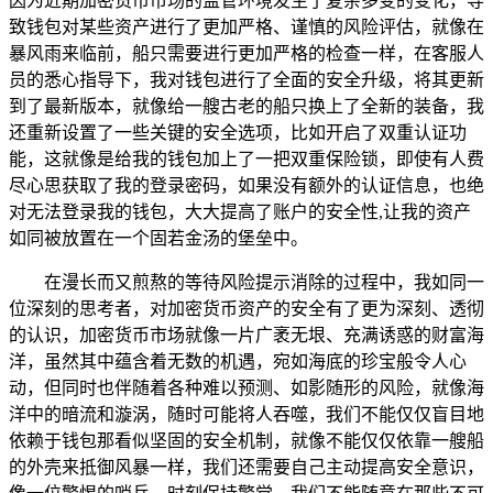
因为近期加密货币市场的监管环境发生了复杂多变的变化，导
致钱包对某些资产进行了更加严格、谨慎的风险评估，就像在
暴风雨来临前，船只需要进行更加严格的检查一样，在客服人
员的悉心指导下，我对钱包进行了全面的安全升级，将其更新
到了最新版本，就像给一艘古老的船只换上了全新的装备，我
还重新设置了一些关键的安全选项，比如开启了双重认证功
能，这就像是给我的钱包加上了一把双重保险锁，即使有人费
尽心思获取了我的登录密码，如果没有额外的认证信息，也绝
对无法登录我的钱包，大大提高了账户的安全性,让我的资产
如同被放置在一个固若金汤的堡垒中。
在漫长而又煎熬的等待风险提示消除的过程中，我如同一
位深刻的思考者，对加密货币资产的安全有了更为深刻、透彻
的认识，加密货币市场就像一片广袤无垠、充满诱惑的财富海
洋，虽然其中蕴含着无数的机遇，宛如海底的珍宝般令人心
动，但同时也伴随着各种难以预测、如影随形的风险，就像海
洋中的暗流和漩涡，随时可能将人吞噬，我们不能仅仅盲目地
依赖于钱包那看似坚固的安全机制，就像不能仅仅依靠一艘船
的外壳来抵御风暴一样，我们还需要自己主动提高安全意识，