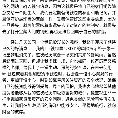
像一位警惕的哨兵，时刻保持警觉，我们不能随意在那些不可
信的网站上输入钱包信息，因为这就像是将自己的家门钥匙随
意交给一个陌生人；我们要定期备份钱包的私钥和助记词，并
且像守护最珍贵的宝藏一样，妥善保管好这些重要信息，因为
一旦丢失，就可能意味着永远失去了对资产的控制权，就像失
去了打开宝藏大门的钥匙,再也无法找回属于自己的财富。
经过几天如同一个世纪般漫长的观察，我终于迎来了期待
已久的好消息——我的 im 钱包里 USDT 的风险提示终于像一
场噩梦般消失了，这次经历就像一场突如其来的暴风雨，虽然
最终雨过天晴，但却让我虚惊一场，它也如同一位严厉而又慈
祥的老师，给我上了一堂生动、深刻的安全课，在未来使用
im 钱包或者其他加密货币钱包时，我会像一位小心翼翼的行
者，更加谨慎小心，时刻如鹰隼般关注资产的安全状况，确保
自己的投资能够得到妥善、周全的保护，我也衷心地希望其他
投资者能够从我的这次经历中吸取宝贵的教训，像重视生命一
样重视加密货币资产的安全问题，避免类似的风险事件再次发
生，让我们在加密货币的海洋中能够安全、平稳地航行，驶向
财富的彼岸。