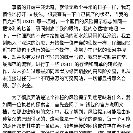
事情的开端平淡无奇，就像无数个寻常的日子一样，我习
惯性地打开 im 钱包，想要查看一下自己资产的状况，当我的
目光扫到 USDT 那一项时，一个醒目的风险提示标志如同一
把锋利的匕首，瞬间刺痛了我的眼睛，我的心猛地“咯噔”一
下，一种强烈的不安情绪如汹涌的潮水般瞬间将我淹没，我立
刻陷入了深深的沉思，开始像一位严谨的侦探一样，仔细回忆
近期在钱包里进行的每一个操作，我努力在记忆的长河中搜
寻，却并没有发现任何异常的蛛丝马迹，我只是按照最正常、
最规范的流程，进行了一些 USDT 的存储和简单的转账操
作，从未参与过那些如同悬崖边缘舞蹈般的高风险交易，也从
未连接过任何一个不明来源的可疑网站，一切都显得那么合
规、那么安全。
为了彻底弄清楚这个神秘的风险提示到底意味着什么，我
如同一位执着的探索者，首先查阅了 im 钱包的官方说明文
档，在那密密麻麻的文字中，我了解到，风险提示可能是由多
种复杂的原因引起的，这就像是一个复杂的谜题，每一个可能
的原因都是其中的一条线索，钱包连接的网络或许存在着不易