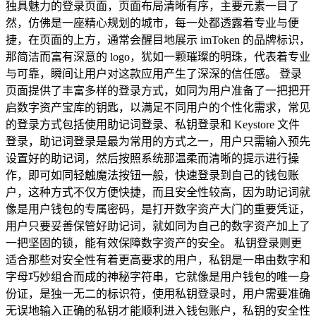
独具魅力的登录页面，页面布局清晰有序，主要元素一目了
然，仿佛是一座精心规划的城市，每一处都透露着专业与便
捷，在页面的上方，通常会醒目地展示 imToken 的品牌标识，
那简洁而富有深意的 logo，犹如一颗璀璨的明珠，代表着专业
与可靠，瞬间让用户对这款应用产生了深深的信任感。 登录
页面提供了丰富多样的登录方式，如同为用户准备了一把把开
启数字资产宝库的钥匙，以满足不同用户的个性化需求，常见
的登录方式包括使用助记词登录、私钥登录和 Keystore 文件
登录，助记词登录是最为常用的方式之一，用户只需输入预先
设置好的助记词，然后按照系统那温柔而清晰的提示进行操
作，即可如同轻触魔法按钮一般，快速登录到自己的钱包账
户，这种方式不仅方便快捷，而且安全性较高，因为助记词就
像是用户钱包的专属密码，是打开数字资产大门的重要凭证，
用户只要妥善保管好助记词，就如同为自己的数字资产加上了
一把坚固的锁，能有效保障数字资产的安全。 私钥登录则更
适合那些对安全性有着更高要求的用户，私钥是一串由数字和
字母巧妙组合而成的神秘字符串，它就像是用户钱包的唯一身
份证，是独一无二的标识符，使用私钥登录时，用户需要准确
无误地输入正确的私钥才能顺利进入钱包账户，私钥的安全性