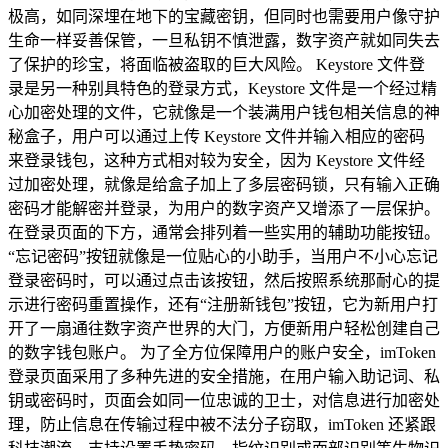
极高，如同深埋在地下的宝藏密钥，但同时也需要用户像守护
生命一样妥善保管，一旦私钥不慎泄露，数字资产就如同失去
了保护的珍宝，将面临被盗取的巨大风险。 Keystore 文件登
录是另一种别具特色的登录方式，Keystore 文件是一个经过精
心加密处理的文件，它就像是一个装满用户钱包相关信息的神
秘盒子，用户可以通过上传 Keystore 文件并输入相应的密码
来登录钱包，这种方式相对较为安全，因为 Keystore 文件经
过加密处理，就像是给盒子加上了多层密码锁，只有输入正确
密码才能解密并登录，为用户的数字资产又增添了一层保护。
在登录页面的下方，通常会排列着一些实用的辅助功能按钮。
“忘记密码”按钮就像是一位贴心的小助手，当用户不小心忘记
登录密码时，可以通过点击该按钮，然后按照系统那耐心的提
示进行密码重置操作，还有“注册新钱包”按钮，它为新用户打
开了一扇通往数字资产世界的大门，方便新用户轻松创建自己
的数字钱包账户。 为了全方位保障用户的账户安全，imToken
登录页面采用了多种先进的安全措施，在用户输入助记词、私
钥或密码时，页面会如同一位忠诚的卫士，对信息进行加密处
理，防止信息在传输过程中被不法分子窃取，imToken 还紧跟