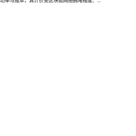
成功率与成本，其计价受区块链网络拥堵程度、...