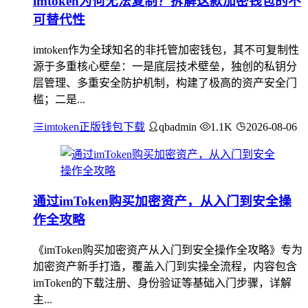
imtoken为何无法复制？拆解这款加密钱包的不
可替代性
imtoken作为全球知名的非托管加密钱包，其不可复制性
源于多重核心壁垒：一是底层技术壁垒，独创的私钥分
层管理、多重安全防护机制，构建了极高的资产安全门
槛；二是...
imtoken正版钱包下载
qbadmin
1.1K
2026-08-06
通过imToken购买加密资产，从入门到安全操
作全攻略
《imToken购买加密资产从入门到安全操作全攻略》专为
加密资产新手打造，覆盖入门到实操全流程，内容包含
imToken的下载注册、身份验证等基础入门步骤，详解
主...