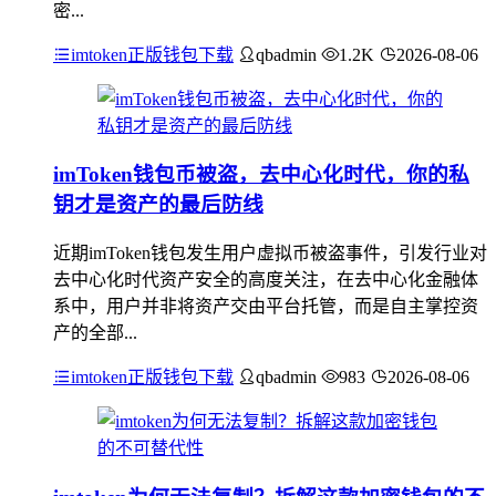
密...
imtoken正版钱包下载
qbadmin
1.2K
2026-08-06
imToken钱包币被盗，去中心化时代，你的私
钥才是资产的最后防线
近期imToken钱包发生用户虚拟币被盗事件，引发行业对
去中心化时代资产安全的高度关注，在去中心化金融体
系中，用户并非将资产交由平台托管，而是自主掌控资
产的全部...
imtoken正版钱包下载
qbadmin
983
2026-08-06