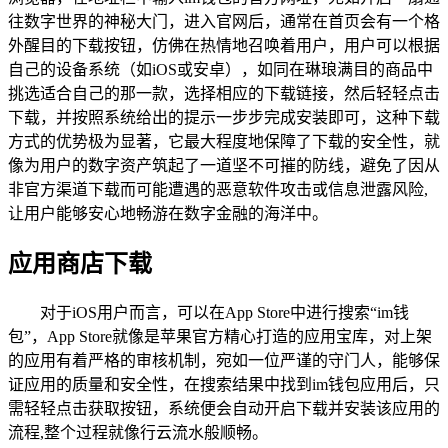
往数字世界的神秘大门，进入官网后，通常在首页会有一个格
外醒目的下载按钮，仿佛在热情地召唤着用户，用户可以根据
自己的设备系统（如iOS或安卓），如同在琳琅满目的商品中
挑选适合自己的那一款，选择相应的下载链接，然后轻轻点击
下载，并按照系统给出的提示一步步完成安装即可，这种下载
方式的优势极为显著，它最大程度地保障了下载的安全性，就
像为用户的数字资产筑起了一道坚不可摧的防线，避免了因从
非官方渠道下载而可能遭遇的恶意软件攻击或信息泄露风险,
让用户能够安心地畅游在数字金融的海洋中。
应用商店下载
对于iOS用户而言，可以在App Store中进行搜索“im钱
包”，App Store就像是苹果官方精心打造的应用宝库，对上架
的应用有着严格的审核机制，宛如一位严谨的守门人，能够保
证应用的质量和安全性，在搜索结果中找到im钱包应用后，只
需轻轻点击获取按钮，系统便会自动开启下载并安装该应用的
流程,整个过程就像行云流水般顺畅。