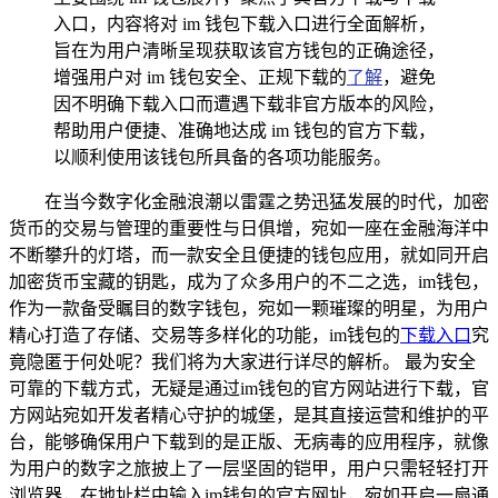
入口，内容将对 im 钱包下载入口进行全面解析，
旨在为用户清晰呈现获取该官方钱包的正确途径，
增强用户对 im 钱包安全、正规下载的
了解
，避免
因不明确下载入口而遭遇下载非官方版本的风险，
帮助用户便捷、准确地达成 im 钱包的官方下载，
以顺利使用该钱包所具备的各项功能服务。
在当今数字化金融浪潮以雷霆之势迅猛发展的时代，加密
货币的交易与管理的重要性与日俱增，宛如一座在金融海洋中
不断攀升的灯塔，而一款安全且便捷的钱包应用，就如同开启
加密货币宝藏的钥匙，成为了众多用户的不二之选，im钱包，
作为一款备受瞩目的数字钱包，宛如一颗璀璨的明星，为用户
精心打造了存储、交易等多样化的功能，im钱包的
下载入口
究
竟隐匿于何处呢？我们将为大家进行详尽的解析。 最为安全
可靠的下载方式，无疑是通过im钱包的官方网站进行下载，官
方网站宛如开发者精心守护的城堡，是其直接运营和维护的平
台，能够确保用户下载到的是正版、无病毒的应用程序，就像
为用户的数字之旅披上了一层坚固的铠甲，用户只需轻轻打开
浏览器，在地址栏中输入im钱包的官方网址，宛如开启一扇通