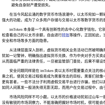
避免自身财产遭受损失。
在当今风起云涌的数字货币市场浪潮中，以太币宛如一颗璀璨
强大的功能，成为了众多用户存储与交易以太币等数字货币的首选
imToken 本身是一个具有创新性的去中心化数字钱
松查看自己的以太币余额，自由进行
转账
等操作，正因如此，
安全和市场等多方面的隐患。
从法律层面深入剖析，虚拟货币相关业务活动已然被明确界
犹如一记警钟，明确指出虚拟货币兑换、作为中央对手方买卖虚拟
从而面临严重的法律责任，一旦被监管部门查处，后果不堪设
安全问题同样是在 imToken 卖以太币时需要重点关
乘之机，使其交易过程极易成为黑客攻击的目标，黑客们就像
更有甚者，一些不法分子利用虚假交易平台进行诈骗，他们以
如同人间蒸发一般消失得无影无踪，而用户在交易过程中，由
市场风险同样不可小觑，以太币的价格波动犹如过山车一般剧
没有敏锐的市场洞察力，不能准确把握好市场时机，很可能会