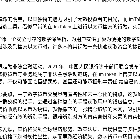
的明星，以其独特的魅力吸引了无数投资者的目光，而 imTo
工具，看似平常的在 imToken 上进行以太币售卖的行为，
包，它就像一个安全可靠的数字保险箱，为用户提供了极为便捷的数
当涉及到售卖以太币时，许多人将其视为一条快速获取资金的捷
定为非法金融活动，2021 年，中国人民银行等十部门联合发
货币等业务均属于非法金融活动范畴，在 imToken 上售
想，不仅可能面临巨额罚款，甚至还可能承担刑事责任,给自己的
注的核心要点，由于数字货币交易具有匿名性和去中心化的特点，
一群狡猾的猎手，会通过各种复杂的手段获取用户的钱包信息，
高价收购以太币为诱饵，就像撒下的一张精心编织的大网，吸引
于缺乏有效的辨别手段，很难辨别对方的真实身份和交易的真实性
烈，其价格受到全球经济形势、政策法规、市场供需等多种复杂因
在价格下跌时匆忙出售，从而导致经济损失，数字货币市场目前