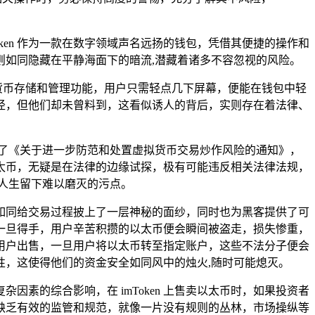
ken 作为一款在数字领域声名远扬的钱包，凭借其便捷的操作和
实则如同隐藏在平静海面下的暗流,潜藏着诸多不容忽视的风险。
字货币存储和管理功能，用户只需轻点几下屏幕，便能在钱包中轻
径，但他们却未曾料到，这看似诱人的背后，实则存在着法律、
布了《关于进一步防范和处置虚拟货币交易炒作风险的通知》，
卖以太币，无疑是在法律的边缘试探，极有可能违反相关法律法规，
人生留下难以磨灭的污点。
这就如同给交易过程披上了一层神秘的面纱，同时也为黑客提供了可
一旦得手，用户辛苦积攒的以太币便会瞬间被盗走，损失惨重，
用户出售，一旦用户将以太币转至指定账户，这些不法分子便会
，这使得他们的资金安全如同风中的烛火,随时可能熄灭。
素的综合影响，在 imToken 上售卖以太币时，如果投资者
缺乏有效的监管和规范，就像一片没有规则的丛林，市场操纵等