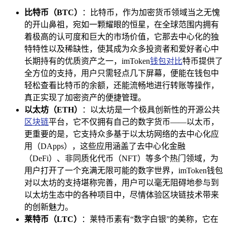
比特币（BTC）
：比特币，作为加密货币领域当之无愧
的开山鼻祖，宛如一颗耀眼的恒星，在全球范围内拥有
着极高的认可度和巨大的市场价值，它那去中心化的独
特特性以及稀缺性，使其成为众多投资者和爱好者心中
长期持有的优质资产之一，imToken
钱包对比
特币提供了
全方位的支持，用户只需轻点几下屏幕，便能在钱包中
轻松查看比特币的余额，还能流畅地进行转账等操作，
真正实现了加密资产的便捷管理。
以太坊（ETH）
：以太坊是一个极具创新性的开源公共
区块链
平台，它不仅拥有自己的数字货币——以太币，
更重要的是，它支持众多基于以太坊网络的去中心化应
用（DApps），这些应用涵盖了去中心化金融
（DeFi）、非同质化代币（NFT）等多个热门领域，为
用户打开了一个充满无限可能的数字世界，imToken钱包
对以太坊的支持堪称完善，用户可以毫无阻碍地参与到
以太坊生态中的各种项目中，尽情体验区块链技术带来
的创新魅力。
莱特币（LTC）
：莱特币素有“数字白银”的美称，它在