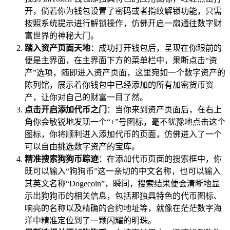
开，倘若你为钱包设置了密码或者指纹解锁功能，只需
按照系统提示进行解锁操作，仿佛开启一扇通往数字财
富世界的神秘大门。
踏入资产页面天地
：成功打开钱包后，呈现在你眼前的
便是主界面，在主界面下方的菜单栏中，果断点击“资
产”选项，随即进入资产页面，这里宛如一个数字资产的
陈列馆，展示着你钱包中已经添加的所有加密货币资
产，让你对自己的财富一目了然。
点击开启添加代币之门
：当你来到资产页面后，在右上
角你会敏锐地发现一个“+”号图标，毫不犹豫地点击这个
图标，你将顺利进入添加代币的页面，仿佛进入了一个
可以自由挑选数字资产的宝库。
精准搜索狗狗币踪迹
：在添加代币页面的搜索框中，你
既可以输入“狗狗币”这一亲切的中文名称，也可以输入
其英文名称“Dogecoin”，瞬间，搜索结果便会清晰地显
示出狗狗币的相关信息，包括那独具特色的代币图标、
响亮的名称以及精确的合约地址等，就像在茫茫数字海
洋中精准定位到了一颗闪耀的明珠。