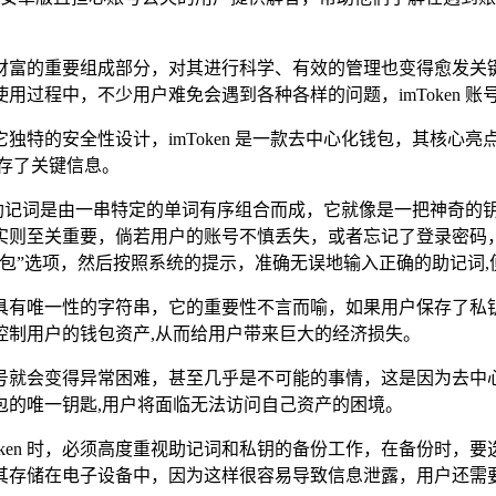
富的重要组成部分，对其进行科学、有效的管理也变得愈发关键，i
过程中，不少用户难免会遇到各种各样的问题，imToken 账
提及它独特的安全性设计，imToken 是一款去中心化钱包，其
存了关键信息。
，助记词是由一串特定的单词有序组合而成，它就像是一把神奇的钥匙
实则至关重要，倘若用户的账号不慎丢失，或者忘记了登录密码
恢复钱包”选项，然后按照系统的提示，准确无误地输入正确的助记
具有唯一性的字符串，它的重要性不言而喻，如果用户保存了私
控制用户的钱包资产,从而给用户带来巨大的经济损失。
号就会变得异常困难，甚至几乎是不可能的事情，这是因为去中
包的唯一钥匙,用户将面临无法访问自己资产的困境。
oken 时，必须高度重视助记词和私钥的备份工作，在备份时
其存储在电子设备中，因为这样很容易导致信息泄露，用户还需