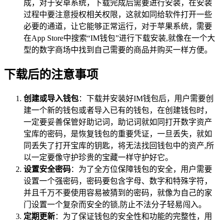
成，对于安卓系统，下载完成后需要进行安装，在安装
过程中要注意授权相关权限，这就如同给软件打开一些
必要的通道，让它能够正常运行，对于苹果系统，需要
在App Store中搜索“IM钱包”进行下载安装,就像在一个大
型的数字商场中找到自己需要的商品并购买一样方便。
下载后的注意事项
创建或导入钱包
：下载并安装好IM钱包后，用户需要创
建一个新的钱包或者导入已有的钱包，在创建钱包时，
一定要妥善保管好助记词，助记词就如同打开数字资产
宝库的密码，是恢复钱包的重要凭证，一旦丢失，就如
同丢失了打开宝库的钥匙，将无法找回钱包中的资产,所
以一定要像守护珍贵的宝藏一样守护好它。
设置安全密码
：为了全方位保障钱包的安全，用户需要
设置一个强密码，密码要包含字母、数字和特殊字符，
并且千万不要使用容易被猜到的密码，就像为自己的家
门设置一个复杂而安全的锁,防止不法分子轻易闯入。
定期更新
：为了保证钱包的安全性和功能的完整性，用