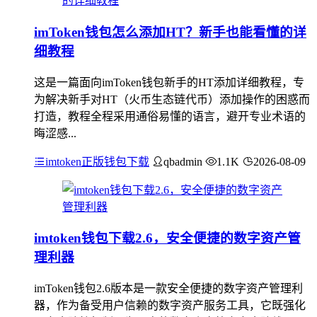
imToken钱包怎么添加HT？新手也能看懂的详
细教程
这是一篇面向imToken钱包新手的HT添加详细教程，专
为解决新手对HT（火币生态链代币）添加操作的困惑而
打造，教程全程采用通俗易懂的语言，避开专业术语的
晦涩感...
imtoken正版钱包下载
qbadmin
1.1K
2026-08-09
imtoken钱包下载2.6，安全便捷的数字资产管
理利器
imToken钱包2.6版本是一款安全便捷的数字资产管理利
器，作为备受用户信赖的数字资产服务工具，它既强化