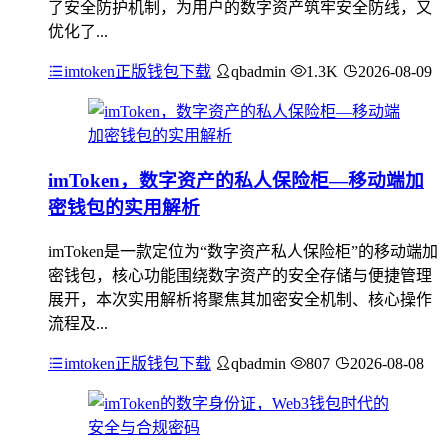
了安全防护机制，为用户的数字资产筑牢安全防线，又
优化了...
imtoken正版钱包下载
qbadmin
1.3K
2026-08-09
imToken，数字资产的私人保险柜—移动端加
密钱包的实用解析
imToken是一款定位为“数字资产私人保险柜”的移动端加
密钱包，核心功能围绕数字资产的安全存储与便捷管理
展开，本次实用解析将聚焦其加密安全机制、核心操作
流程及...
imtoken正版钱包下载
qbadmin
807
2026-08-08