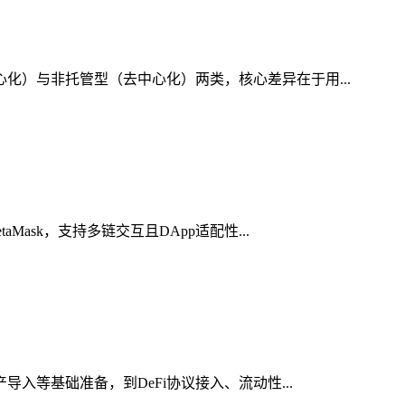
心化）与非托管型（去中心化）两类，核心差异在于用...
ask，支持多链交互且DApp适配性...
入等基础准备，到DeFi协议接入、流动性...