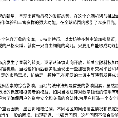
起的新星，呈现出蓬勃昌盛的发展态势，在这个充满机遇与挑战
流畅的操作体验和丰富多样的强大功能，在全球范围内吸引了众多目
如一个包容万象的宝库，支持比特币、以太坊等多种主流加密货币，从
受地域的严格束缚，就像一只自由翱翔的鸟儿，只要用户能够成功连接到
态度发生了显著的转变，逐渐从谨慎走向开放，随着金融科技如
财富机遇，当地也如雨后春笋般涌现出一些加密货币交易平台和
有着一定的市场需求，仿佛是一颗种子,在肥沃的土壤中等待着发芽成
它受到诸多因素的综合影响，当地的法律法规是首要的影响因素，虽
场的稳定和投资者的权益，如果当地法律对数字钱包的使用有着特定
是为了确保用户的资金安全和交易的合法性,为用户打造一个安全
用的一个重要因素，墨西哥地域辽阔，不同地区的网络覆盖情况和
行驶的汽车一般的困境，出现延迟、卡顿等问题，这些问题不仅会