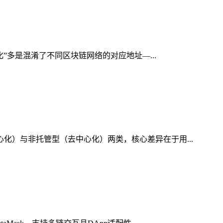
化”多是混淆了不同区块链网络的对应地址—...
心化）与非托管型（去中心化）两类，核心差异在于用...