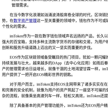
管理需求。
在当今数字化浪潮如汹涌波涛般席卷全球的时代，区块链
势，在
数字资产管理
这一至关重要的领域中，钱包作为不可或
个性化的需求。
imToken作为一款在数字钱包领域声名远扬的产品，
强大的百宝箱，支持多种主流数字货币的存储和交易，为用户精心
创新和服务升级道路上迈出的又一坚实而重要的步伐。
EOS作为区块链领域备受瞩目的热门项目，犹如一颗闪耀
持续发展与壮大，越来越多的DApp（去中心化应用）如雨后春
产的管理需求也日益增长，就像干涸的土地渴望甘霖一样，imT
用户提供了一把开启EOS精彩世界的钥匙。
对于用户而言，imToken支持EOS主网带来了诸多实实在
和完善的安全机制，就像为用户的资产筑起了一座坚不可摧的堡垒
杂的流程，就像乘坐高速列车一样，轻松又高效，imToken
除了具备基本的资产管理功能外，imToken还为EOS用