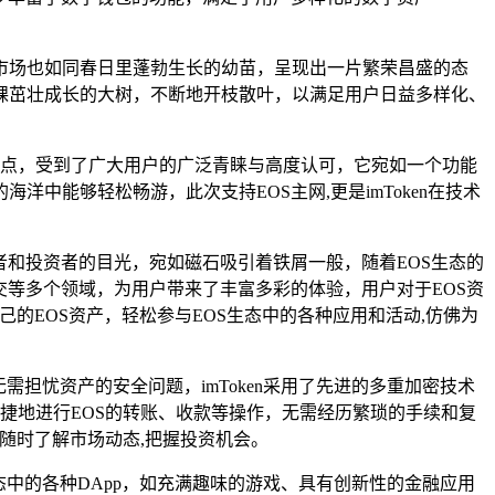
市场也如同春日里蓬勃生长的幼苗，呈现出一片繁荣昌盛的态
棵茁壮成长的大树，不断地开枝散叶，以满足用户日益多样化、
著特点，受到了广大用户的广泛青睐与高度认可，它宛如一个功能
能够轻松畅游，此次支持EOS主网,更是imToken在技术
者和投资者的目光，宛如磁石吸引着铁屑一般，随着EOS生态的
社交等多个领域，为用户带来了丰富多彩的体验，用户对于EOS资
己的EOS资产，轻松参与EOS生态中的各种应用和活动,仿佛为
，无需担忧资产的安全问题，imToken采用了先进的多重加密技术
快捷地进行EOS的转账、收款等操作，无需经历繁琐的手续和复
户随时了解市场动态,把握投资机会。
生态中的各种DApp，如充满趣味的游戏、具有创新性的金融应用