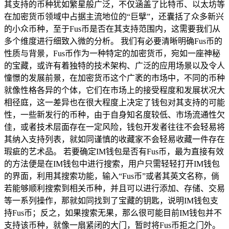
其支持的币种犹如繁星般广泛，不仅涵盖了比特币、以太坊等
在加密货币领域中占据主流地位的“巨擘”，还囊括了众多新兴
的小众币种，至于Fus币是否在其支持范围内，这需要我们从
多个维度进行细致入微的分析。 我们有必要清晰明确Fus币的
性质与背景，Fus币作为一种特定的加密货币，宛如一座神秘
的宝藏，或许有着独特的技术架构、广泛的应用场景以及令人
憧憬的发展前景，在加密货币这个广袤的市场中，不同的币种
就像性格各异的个体，它们在市场上的接受程度和发展状况大
相径庭，这一差异也在很大程度上决定了钱包对其支持的可能
性，一些新发行的币种，由于自身知名度较低、市场流通性欠
佳，或者技术层面存在一定风险，钱包开发者往往不会轻易将
其纳入支持列表，就如同谨慎的收藏家不会轻易收藏一件存在
瑕疵的艺术品。 若要确定IM钱包是否有Fus币，最为直接有效
的方法便是在IM钱包中进行搜索，用户只需轻轻打开IM钱包
的界面，利用其搜索功能，输入“Fus币”或者其英文名称，倘
若能够顺利搜索到相关币种，并且可以进行添加、存储、交易
等一系列操作，那就如同找到了宝藏的钥匙，说明IM钱包支
持Fus币；反之，如果搜索无果，那么很可能目前IM钱包并不
支持该币种，就像一扇紧闭的大门，暂时将Fus币拒之门外。