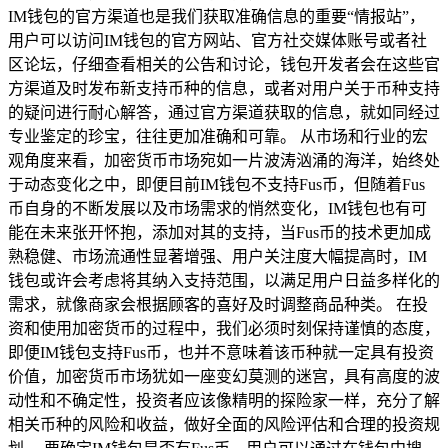
IM钱包的官方渠道也是我们获取准确信息的重要“情报站”，
用户可以访问IM钱包的官方网站、官方社交媒体账号或者社
区论坛，仔细查看相关的公告和讨论，钱包开发者会在这些官
方渠道及时发布新支持币种的信息，或者对用户关于币种支持
的疑问进行耐心解答，通过官方渠道获取的信息，就如同经过
专业鉴定的珍宝，往往更加准确和可靠。 从市场和行业的宏
观角度来看，加密货币市场宛如一片波涛汹涌的海洋，始终处
于动态变化之中，即便目前IM钱包不支持Fus币，但随着Fus
币自身的不断发展以及市场需求的悄然变化，IM钱包也有可
能在未来张开怀抱，添加对其的支持，当Fus币的技术更加成
熟稳健、市场流通性显著增强、用户关注度大幅提高时，IM
钱包或许会考虑将其纳入支持范围，以满足用户日益多样化的
需求，就像商家会根据顾客的喜好及时调整商品种类。 在投
资和使用加密货币的过程中，我们必须时刻保持谨慎的态度，
即便IM钱包支持Fus币，也并不意味着该币种就一定具有投资
价值，加密货币市场犹如一座变幻莫测的迷宫，具有高度的波
动性和不确定性，投资者应该像精明的探险家一样，充分了解
相关币种的风险和收益，做好全面的风险评估和合理的投资规