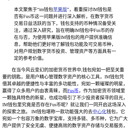
本文聚焦于“im钱包
苹果版
”，着重探讨IM钱包是
否有Fus币这一问题并进行深入解析，在数字货币
交易日益活跃的当下，钱包支持的币种情况备受关
注，通过深入研究，旨在明确IM钱包中Fus币的存
在与否，为使用苹果版IM钱包的用户提供准确信
息，帮助他们更好地了解钱包功能及可交易币种，
对用户规划数字货币投资、管理资产等方面具有一
定的参考价值。
在当今风云变幻的加密货币世界中,钱包宛如一把至关重
要的钥匙，是用户精心管理数字资产的核心工具，IM钱包凭
借其卓越的便捷性与丰富的多功能性，宛如一颗璀璨的明星，
赢得了众多用户的由衷青睐，而
Fus币
，作为加密货币领域里
一颗独具特色的新星，也成功吸引了不少投资者探寻的目光，
IM钱包里究竟是否存在Fus币呢？就让我们一同开启这场深入
的探索之旅。 IM钱包堪称一款功能强大的去
中心化
钱包，它
宛如一个包容万象的数字宝库，支持多链、多币种，它为广大
用户提供了安全无虞、便捷高效的数字资产存储与交易服务，