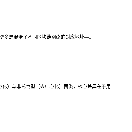
化”多是混淆了不同区块链网络的对应地址—...
心化）与非托管型（去中心化）两类，核心差异在于用...