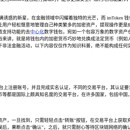
诱惑的新星，在金融领域中闪耀着独特的光芒，而 imToken
让用户轻松惬意地管理自己种类繁多的加密资产，提现操作更是
备多链支持功能的去
中心化
数字钱包，宛如一个包容万象的数字资产
俗来讲，就是将钱包内的加密货币巧妙地兑换成法定货币（例如
于非法金融活动，以下内容仅仅作为知识科普，绝不能构成任何
平台上注册账号，并且完成实名认证，不同的交易平台，其认证要
币等都是国际上颇具知名度的交易平台，在许多国家，包括中国
币资产，一旦找到，只需轻轻点击“转账”按钮，在交易平台上获取充
误后，果断点击“确认”，之后，就只需耐心等待区块链网络的确