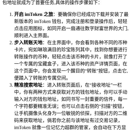
包地址就成为了首要任务,具体的操作步骤如下：
开启 imToken 之旅
：要确保你已经成功下载并安装了最
新版本的 imToken 钱包，完成注册和登录操作后，轻轻
点击应用图标，如同开启一扇通往数字财富世界的大门,
顺利进入主界面。
步入转账天地
：在主界面中，你会看到各种不同的币种
卡片，宛如琳琅满目的珍宝陈列其中，找到你想要进行
转账操作的币种，轻轻点击该币种的卡片，就像打开了
一个专属的宝藏盒子，进入该币种的资产详情页面，在
这个页面中，你会发现一个醒目的“转账”按钮，点击它,
便踏入了转账的专属空间。
精准搜索地址
：进入转账页面后，在“接收地址”一栏
中，你有两种方式来获取对方的钱包地址，你可以手动
输入对方的钱包地址，如同书写一封重要的信件，每一
个字符都要精准无误；也可以点击右侧的“扫描”按钮，
让手机摄像头化身为一位敏锐的侦探，扫描对方的二维
码来获取地址，倘若你之前与该地址有过交易记录，
imToken 就像一位记忆力超群的管家，会自动在下方显