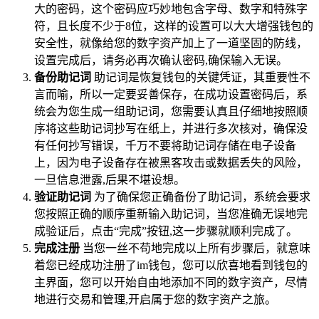
大的密码，这个密码应巧妙地包含字母、数字和特殊字
符，且长度不少于8位，这样的设置可以大大增强钱包的
安全性，就像给您的数字资产加上了一道坚固的防线，
设置完成后，请务必再次确认密码,确保输入无误。
备份助记词
助记词是恢复钱包的关键凭证，其重要性不
言而喻，所以一定要妥善保存，在成功设置密码后，系
统会为您生成一组助记词，您需要认真且仔细地按照顺
序将这些助记词抄写在纸上，并进行多次核对，确保没
有任何抄写错误，千万不要将助记词存储在电子设备
上，因为电子设备存在被黑客攻击或数据丢失的风险，
一旦信息泄露,后果不堪设想。
验证助记词
为了确保您正确备份了助记词，系统会要求
您按照正确的顺序重新输入助记词，当您准确无误地完
成验证后，点击“完成”按钮,这一步骤就顺利完成了。
完成注册
当您一丝不苟地完成以上所有步骤后，就意味
着您已经成功注册了im钱包，您可以欣喜地看到钱包的
主界面，您可以开始自由地添加不同的数字资产，尽情
地进行交易和管理,开启属于您的数字资产之旅。