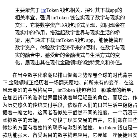
主要聚焦于
im
Token 钱包相关，探讨其下载app的
相关事宜，强调 imToken 钱包实现了数字与现实的
交汇，它将数字资产以钱包形式呈现，如同现金在
现实中的作用，搭建起数字世界与现实生活的桥
梁，用户通过下载 imToken 钱包 app，能便捷管理
数字资产，体验数字经济带来的便利，在数字与现
实的融合中，感受新的金融模式与生活方式的变
化，展现出其在现代金融领域的独特意义和价值。
在当今数字化浪潮以排山倒海之势席卷全球的时代背景
下,金融领域正经历着一场翻天覆地、前所未有的变革，在这
风云变幻的金融格局中，imToken 钱包宛如一颗璀璨的新星，
在加密货币的浩瀚世界里扮演着举足轻重的角色，而现金，作
为历史悠久的传统支付手段，依然在人们的日常生活中稳稳占
据着一席之地，这两者看似处于截然不同的维度，一个沉浸于
虚拟数字的云端，一个穿梭于现实交易的市井，它们却在某些
微妙的方面有着独特的联系与激烈的碰撞。 imToken 钱包是一
款功能强大、备受瞩目的数字钱包应用，它宛如一座便捷且安