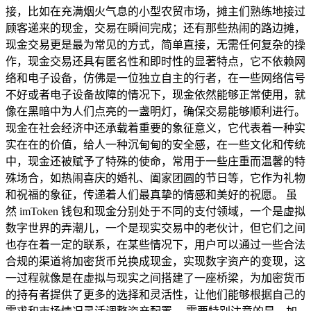
接，比如在充满烟火气息的小型农贸市场，摊主们熟练地接过
顾客递来的现金，交易在瞬间完成；还有那些热闹的路边摊，
现金交易更是最为常见的方式，简单直接，无需任何复杂的操
作，现金交易还具有匿名性和即时性的显著特点，它不依赖网
络和电子设备，仿佛是一位独立自主的行者，在一些网络信号
不好或者电子设备故障的情况下，现金依然能够正常使用，就
像在黑暗中为人们点亮的一盏明灯，确保交易能够顺利进行。
现金在社会经济中还承载着重要的象征意义，它代表着一种实
实在在的价值，给人一种沉甸甸的安全感，在一些文化和传统
中，现金还被赋予了特殊的使命，常用于一些庄重而温馨的特
殊场合，如热闹喜庆的婚礼、阖家团圆的节日等，它作为礼物
和祝福的象征，传递着人们最真挚的情感和美好的祝愿。 虽
然 imToken 钱包和现金分别处于不同的支付领域，一个是虚拟
数字世界的弄潮儿，一个是现实交易中的老伙计，但它们之间
也存在着一定的联系，在某些情况下，用户可以通过一些合法
合规的渠道将加密货币兑换成现金，实现数字资产的变现，这
一过程就像是在虚拟与现实之间搭建了一座桥梁，为加密货币
的持有者提供了更多的选择和灵活性，让他们能够根据自己的