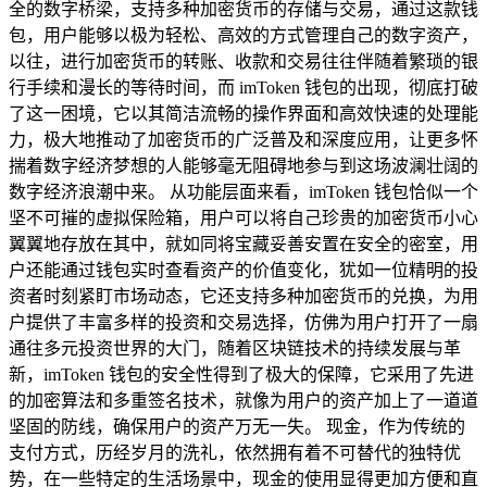
全的数字桥梁，支持多种加密货币的存储与交易，通过这款钱
包，用户能够以极为轻松、高效的方式管理自己的数字资产，
以往，进行加密货币的转账、收款和交易往往伴随着繁琐的银
行手续和漫长的等待时间，而 imToken 钱包的出现，彻底打破
了这一困境，它以其简洁流畅的操作界面和高效快速的处理能
力，极大地推动了加密货币的广泛普及和深度应用，让更多怀
揣着数字经济梦想的人能够毫无阻碍地参与到这场波澜壮阔的
数字经济浪潮中来。 从功能层面来看，imToken 钱包恰似一个
坚不可摧的虚拟保险箱，用户可以将自己珍贵的加密货币小心
翼翼地存放在其中，就如同将宝藏妥善安置在安全的密室，用
户还能通过钱包实时查看资产的价值变化，犹如一位精明的投
资者时刻紧盯市场动态，它还支持多种加密货币的兑换，为用
户提供了丰富多样的投资和交易选择，仿佛为用户打开了一扇
通往多元投资世界的大门，随着区块链技术的持续发展与革
新，imToken 钱包的安全性得到了极大的保障，它采用了先进
的加密算法和多重签名技术，就像为用户的资产加上了一道道
坚固的防线，确保用户的资产万无一失。 现金，作为传统的
支付方式，历经岁月的洗礼，依然拥有着不可替代的独特优
势，在一些特定的生活场景中，现金的使用显得更加方便和直