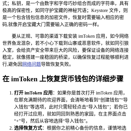
式；私钥，是一个由数字和字母巧妙组合而成的字符串，具有
极高的保密性，如同守护宝藏的神秘咒语；Keystore 文件，则
是一个包含钱包信息的加密文件，恢复时需要输入相应的密
码,就像开启宝藏大门需要输入正确的密码一样。
要从正规、可靠的渠道下载安装 imToken 应用，如今网络
世界鱼龙混杂，若不小心下载到山寨或恶意软件，就如同引狼
入室，会给资产安全带来巨大的风险，要保证设备的网络连接
稳定，就像搭建一座稳固的桥梁，以确保恢复过程能够顺利进
行,避免因
网络问题
导致恢复失败。
在 imToken 上恢复货币钱包的详细步骤
打开 imToken 应用
：如果你是首次打开 imToken 应用，
在那充满期待的欢迎界面，会清晰地看到“创建钱包”“导
入钱包”等选项，此时只需轻轻点击“导入钱包”；若你已
经打开过应用，就如同回到熟悉的家园，在主界面点击
“+”号，然后从容地选择“导入钱包”。
选择恢复方式
：根据你之前精心备份的信息，谨慎地选