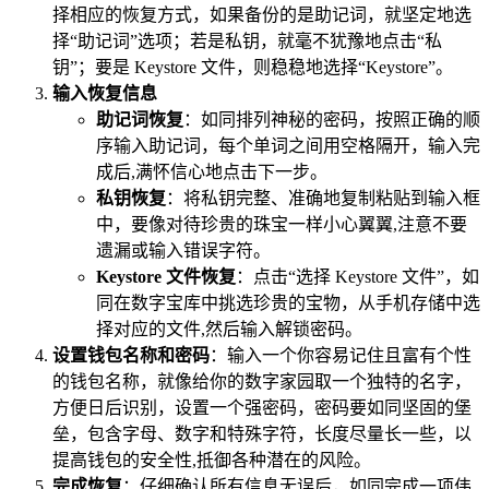
择相应的恢复方式，如果备份的是助记词，就坚定地选
择“助记词”选项；若是私钥，就毫不犹豫地点击“私
钥”；要是 Keystore 文件，则稳稳地选择“Keystore”。
输入恢复信息
助记词恢复
：如同排列神秘的密码，按照正确的顺
序输入助记词，每个单词之间用空格隔开，输入完
成后,满怀信心地点击下一步。
私钥恢复
：将私钥完整、准确地复制粘贴到输入框
中，要像对待珍贵的珠宝一样小心翼翼,注意不要
遗漏或输入错误字符。
Keystore 文件恢复
：点击“选择 Keystore 文件”，如
同在数字宝库中挑选珍贵的宝物，从手机存储中选
择对应的文件,然后输入解锁密码。
设置钱包名称和密码
：输入一个你容易记住且富有个性
的钱包名称，就像给你的数字家园取一个独特的名字，
方便日后识别，设置一个强密码，密码要如同坚固的堡
垒，包含字母、数字和特殊字符，长度尽量长一些，以
提高钱包的安全性,抵御各种潜在的风险。
完成恢复
：仔细确认所有信息无误后，如同完成一项伟