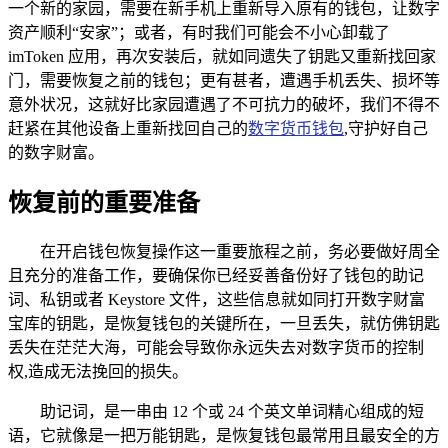
一个新的家园，需要在新手机上重新导入原有的钱包，让数字
资产顺利“安家”；或者，有时我们可能会不小心卸载了
imToken 应用，再次安装后，就如同遗失了钥匙又重新找回家
门，需要恢复之前的钱包；更有甚者，遭遇手机丢失、损坏等
意外状况，这就好比家园遭遇了不可抗力的破坏，我们不得不
赶紧在其他设备上重新找回自己的
数字货币钱包
,守护好自己
的数字财富。
恢复前的重要准备
在开启钱包恢复操作这一重要旅程之前，务必要做好周全
且充分的准备工作，要确保你已经妥善备份好了钱包的助记
词、私钥或者 Keystore 文件，这些信息就如同打开数字财富
宝库的钥匙，是恢复钱包的关键所在，一旦丢失，就仿佛钥匙
丢失在茫茫大海，可能会导致你永远失去对数字货币的控制
权,造成无法挽回的损失。
助记词，是一串由 12 个或 24 个英文单词精心组成的短
语，它就像是一把万能钥匙，是恢复钱包最常用且最安全的方