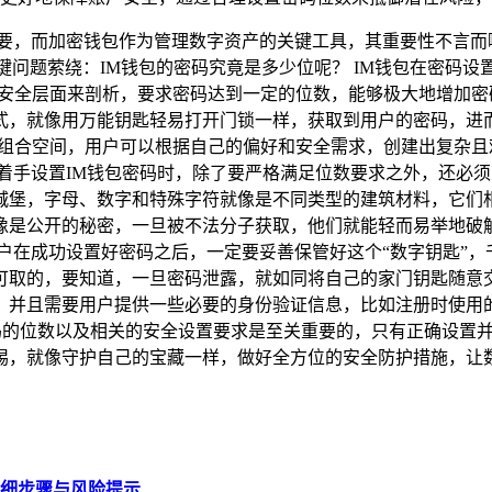
重要，而加密钱包作为管理数字资产的关键工具，其重要性不言而
键问题萦绕：IM钱包的密码究竟是多少位呢？ IM钱包在密码设
的，从安全层面来剖析，要求密码达到一定的位数，能够极大地增
式，就像用万能钥匙轻易打开门锁一样，获取到用户的密码，进
广阔的组合空间，用户可以根据自己的偏好和安全需求，创建出复
着手设置IM钱包密码时，除了要严格满足位数要求之外，还必
城堡，字母、数字和特殊字符就像是不同类型的建筑材料，它们
像是公开的秘密，一旦被不法分子获取，他们就能轻而易举地破
户在成功设置好密码之后，一定要妥善保管好这个“数字钥匙”
可取的，要知道，一旦密码泄露，就如同将自己的家门钥匙随意交
，并且需要用户提供一些必要的身份验证信息，比如注册时使用
密码的位数以及相关的安全设置要求是至关重要的，只有正确设置
惕，就像守护自己的宝藏一样，做好全方位的安全防护措施，让
？详细步骤与风险提示