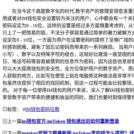
在当今这个高度数字化的时代,数字资产的管理变得愈发
用或者对IM钱包安全设置较为关注的用户，心中都会有一个关
密码设定为8 - 16位，这样的设置是经过多方面慎重考虑
只上了一把简易的锁，不法分子很容易通过简单的暴力破解方
设定在8 - 16位，一方面为用户在设置密码时提供了足够
时感到困难，避免了因忘记密码而带来的一系列麻烦。 当用户
小写）、数字以及特殊字符的组合，这就好比建造一座坚固的
日、电话号码等容易被猜到的信息作为密码，因为这些信息就
可以大大提高钱包的安全性，全方位保护用户的数字资产。 用
人获取的地方，比如写在便签上贴在电脑旁这种做法是非常不
包虽然也提供了相应的找回机制，但这一过程可能会比较繁琐
的。 对于每一位使用IM钱包的用户来说，深入了解IM钱包
享受数字资产带来的便捷和收益的同时，我们也要时刻保持警
标签：
#
IM钱包密码位数
上一篇
im钱包官方-imToken 钱包退出后如何重新登录
下一篇
imtoken官网下载最新版-imToken里的钱怎么提现