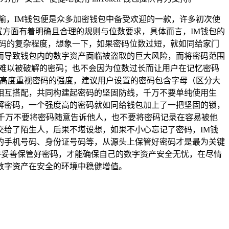
喻，IM钱包便是众多加密钱包中备受欢迎的一款，许多初次使
置方面有着明确且合理的规则与位数要求，具体而言，IM钱包的
加密码的复杂程度，想象一下，如果密码位数过短，就如同给家门
而导致钱包内的数字资产面临被盗取的巨大风险，而将密码范围
杂且难以被破解的密码；也不会因为位数过长而让用户在记忆密码
须高度重视密码的强度，建议用户设置的密码包含字母（区分大
相互搭配，共同构建起密码的坚固防线，千万不要单纯使用生
解密码，一个强度高的密码就如同给钱包加上了一把坚固的锁，
，千万不要将密码随意告诉他人，也不要将密码记录在容易被他
给了陌生人，后果不堪设想，如果不小心忘记了密码，IM钱
的手机号码、身份证号码等，从源头上保管好密码才是最为关键
并妥善保管好密码，才能确保自己的数字资产安全无忧，在尽情
数字资产在安全的环境中稳健增值。