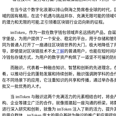
在当今这个数字化浪潮以排山倒海之势席卷全球的时代，
域的固有格局，在这个机遇与挑战并存、充满无限可能的领域中
的潜力和无限的可能,正引领着区块链行业迈向新的征程。
imToken，作为一款在数字钱包领域声名远扬的产品
字堡垒，为用户提供了一个安全、稳定的平台，用于存储和管理
同为普通人打开了一扇通往区块链世界的大门，极大地降低了
导，即使是对区块链技术不太
了解
的普通用户，也能在短时间内
冷钱包存储方式，为用户的数字资产构筑了一道坚不可摧的防
而融识，代表着一种融合知识、智慧和创新的先进理念，
肴，以推动行业的蓬勃发展和持续创新，融识强调跨学科的合
在不同场景下的应用，它注重知识的共享和传播，通过举办各
批又一批优秀的人才。
当 imToken 与融识这两个充满活力的元素相结合时，
构、企业等建立广泛的合作，就像搭建起一座沟通的桥梁，将
进行深入研究和创新，就像为 imToken 注入了新的活力，
的用户群体，imToken 庞大的用户基础为融识的推广和应