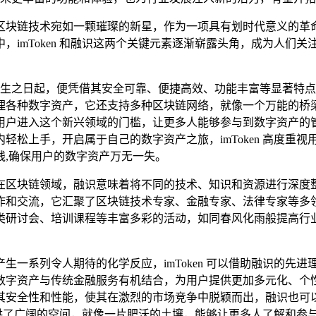
区块链技术宛如一颗璀璨的新星，作为一项具有划时代意义的革
，imToken 和融识这两个关键元素逐渐崭露头角，成为人们
，自诞生之日起，便凭借其安全可靠、便捷高效、功能丰富等显著
各种数字资产，它还支持多种区块链网络，就像一个万能的桥梁，方
用户进入这个新兴领域的门槛，让更多人能够参与到数字资产的
轻松上手，开启属于自己的数字资产之旅，imToken 高度重
线,确保用户的数字资产万无一失。
在区块链领域，融识意味着将不同的技术、知识和资源进行深度
作和交流，它汇聚了区块链技术专家、金融专家、法律专家等多
类研讨会、培训课程等丰富多彩的活动，如同春风化雨般提高行业
将会产生一系列令人期待的化学反应，imToken 可以借助融识
数字资产与传统金融服务有机结合，为用户提供更加多元化、个
提升其安全性和性能，使其在激烈的市场竞争中脱颖而出，融识也可以通
用提供了广阔的空间，就像一片肥沃的土壤，能够让更多人了解和