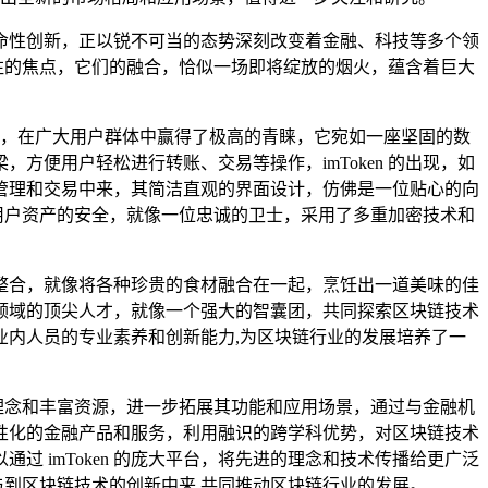
命性创新，正以锐不可当的态势深刻改变着金融、科技等多个领
关注的焦点，它们的融合，恰似一场即将绽放的烟火，蕴含着巨大
特点，在广大用户群体中赢得了极高的青睐，它宛如一座坚固的数
便用户轻松进行转账、交易等操作，imToken 的出现，如
管理和交易中来，其简洁直观的界面设计，仿佛是一位贴心的向
视用户资产的安全，就像一位忠诚的卫士，采用了多重加密技术和
整合，就像将各种珍贵的食材融合在一起，烹饪出一道美味的佳
领域的顶尖人才，就像一个强大的智囊团，共同探索区块链技术
内人员的专业素养和创新能力,为区块链行业的发展培养了一
的先进理念和丰富资源，进一步拓展其功能和应用场景，通过与金融机
性化的金融产品和服务，利用融识的跨学科优势，对区块链技术
过 imToken 的庞大平台，将先进的理念和技术传播给更广泛
参与到区块链技术的创新中来,共同推动区块链行业的发展。