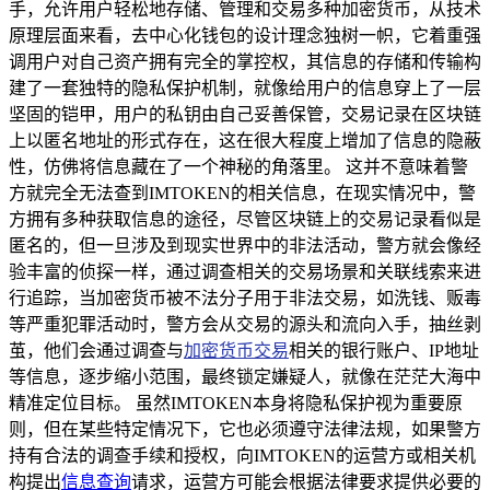
手，允许用户轻松地存储、管理和交易多种加密货币，从技术
原理层面来看，去中心化钱包的设计理念独树一帜，它着重强
调用户对自己资产拥有完全的掌控权，其信息的存储和传输构
建了一套独特的隐私保护机制，就像给用户的信息穿上了一层
坚固的铠甲，用户的私钥由自己妥善保管，交易记录在区块链
上以匿名地址的形式存在，这在很大程度上增加了信息的隐蔽
性，仿佛将信息藏在了一个神秘的角落里。 这并不意味着警
方就完全无法查到IMTOKEN的相关信息，在现实情况中，警
方拥有多种获取信息的途径，尽管区块链上的交易记录看似是
匿名的，但一旦涉及到现实世界中的非法活动，警方就会像经
验丰富的侦探一样，通过调查相关的交易场景和关联线索来进
行追踪，当加密货币被不法分子用于非法交易，如洗钱、贩毒
等严重犯罪活动时，警方会从交易的源头和流向入手，抽丝剥
茧，他们会通过调查与
加密货币交易
相关的银行账户、IP地址
等信息，逐步缩小范围，最终锁定嫌疑人，就像在茫茫大海中
精准定位目标。 虽然IMTOKEN本身将隐私保护视为重要原
则，但在某些特定情况下，它也必须遵守法律法规，如果警方
持有合法的调查手续和授权，向IMTOKEN的运营方或相关机
构提出
信息查询
请求，运营方可能会根据法律要求提供必要的