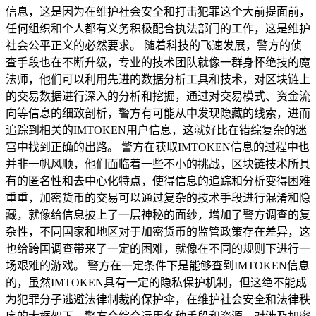
信息，这是因为在维护社会安全和打击犯罪这个大前提面前，
任何组织和个人都有义务积极配合执法部门的工作，这是维护
社会公平正义的必然要求。 随着科技的飞速发展，警方的侦
查手段也在不断升级，专业的技术团队就像一群身怀绝技的魔
法师，他们可以利用先进的数据分析工具和技术，对区块链上
的交易数据进行深入的分析和挖掘，通过对交易模式、资金流
向等信息的细致剖析，警方有可能从中发现隐藏的线索，进而
追踪到相关的IMTOKEN用户信息，这就好比在错综复杂的迷
宫中找到正确的出路。 警方在获取IMTOKEN信息的过程中也
并非一帆风顺，他们面临着一些不小的挑战，区块链技术所具
有的匿名性和去中心化特点，使得信息的追踪和分析变得困难
重重，加密货币的交易可以通过复杂的技术手段进行混淆和隐
藏，就像给信息披上了一层神秘的面纱，增加了警方调查的复
杂性，不同国家和地区对于加密货币的监管政策存在差异，这
也给跨国调查带来了一定的困难，就像在不同的规则下进行一
场艰难的游戏。 警方在一定条件下是能够查到IMTOKEN信息
的，虽然IMTOKEN具有一定的隐私保护机制，但这绝不能成
为犯罪分子逃避法律制裁的保护伞，在维护社会安全和法律秩