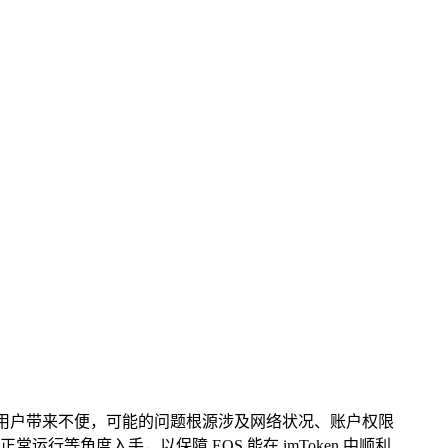
转出受阻给用户带来不便，可能的问题根源涉及网络状况、账户权限
角度入手，以保障 EOS 能在 imToken 中顺利