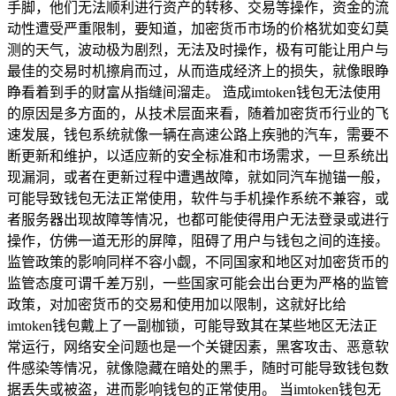
手脚，他们无法顺利进行资产的转移、交易等操作，资金的流
动性遭受严重限制，要知道，加密货币市场的价格犹如变幻莫
测的天气，波动极为剧烈，无法及时操作，极有可能让用户与
最佳的交易时机擦肩而过，从而造成经济上的损失，就像眼睁
睁看着到手的财富从指缝间溜走。 造成imtoken钱包无法使用
的原因是多方面的，从技术层面来看，随着加密货币行业的飞
速发展，钱包系统就像一辆在高速公路上疾驰的汽车，需要不
断更新和维护，以适应新的安全标准和市场需求，一旦系统出
现漏洞，或者在更新过程中遭遇故障，就如同汽车抛锚一般，
可能导致钱包无法正常使用，软件与手机操作系统不兼容，或
者服务器出现故障等情况，也都可能使得用户无法登录或进行
操作，仿佛一道无形的屏障，阻碍了用户与钱包之间的连接。
监管政策的影响同样不容小觑，不同国家和地区对加密货币的
监管态度可谓千差万别，一些国家可能会出台更为严格的监管
政策，对加密货币的交易和使用加以限制，这就好比给
imtoken钱包戴上了一副枷锁，可能导致其在某些地区无法正
常运行，网络安全问题也是一个关键因素，黑客攻击、恶意软
件感染等情况，就像隐藏在暗处的黑手，随时可能导致钱包数
据丢失或被盗，进而影响钱包的正常使用。 当imtoken钱包无