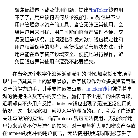
聚焦im钱包下载及使用问题，提出“
ImToken
钱包用
不了了，用户该何去何从”的疑问，im钱包是不少
用户管理数字资产的工具，当它无法正常使用，会
给用户带来困扰，用户可能面临资产管理不便、交
易受阻等状况，此问题也引发对数字钱包稳定性和
用户权益保障的思考，亟待找到妥善解决办法，让
用户能在数字资产领域安全、便捷地进行操作，避
免因钱包异常使用户遭受不必要损失。
在当今这个数字化浪潮汹涌澎湃的时代,加密货币市场呈
现出一派蒸蒸日上的繁荣景象，数字钱包作为众多投资者管理
资产的得力助手，其重要性愈发凸显，
Imtoken钱包
凭借着卓
越的便捷性以及可靠的安全性，赢得了不少用户的由衷青睐，
近期却有不少用户反馈，imtoken钱包出现了无法正常使用的
情况，这一状况宛如一颗投入平静湖面的石子，引发了广泛的
关注与深深的担忧。 倘若imtoken钱包无法使用，无疑会给用
户带来诸多不便与潜在的损失，对于那些将大量加密资产存放
在imtoken钱包中的用户而言，无法使用钱包就如同被禁锢了