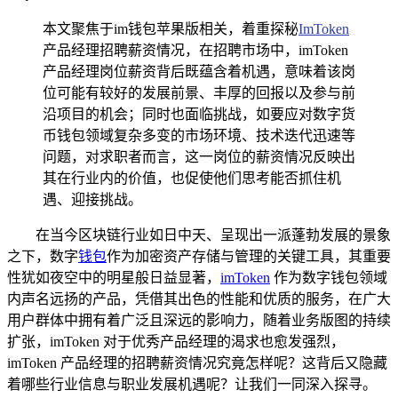
本文聚焦于im钱包苹果版相关，着重探秘
ImToken
产品经理招聘薪资情况，在招聘市场中，imToken
产品经理岗位薪资背后既蕴含着机遇，意味着该岗
位可能有较好的发展前景、丰厚的回报以及参与前
沿项目的机会；同时也面临挑战，如要应对数字货
币钱包领域复杂多变的市场环境、技术迭代迅速等
问题，对求职者而言，这一岗位的薪资情况反映出
其在行业内的价值，也促使他们思考能否抓住机
遇、迎接挑战。
在当今区块链行业如日中天、呈现出一派蓬勃发展的景象
之下，数字
钱包
作为加密资产存储与管理的关键工具，其重要
性犹如夜空中的明星般日益显著，
imToken
作为数字钱包领域
内声名远扬的产品，凭借其出色的性能和优质的服务，在广大
用户群体中拥有着广泛且深远的影响力，随着业务版图的持续
扩张，imToken 对于优秀产品经理的渴求也愈发强烈，
imToken 产品经理的招聘薪资情况究竟怎样呢？这背后又隐藏
着哪些行业信息与职业发展机遇呢？让我们一同深入探寻。