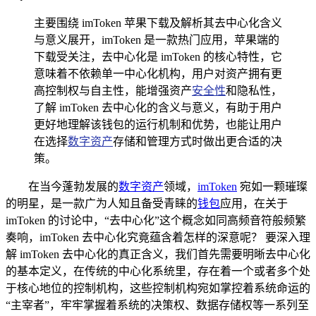
主要围绕 imToken 苹果下载及解析其去中心化含义
与意义展开，imToken 是一款热门应用，苹果端的
下载受关注，去中心化是 imToken 的核心特性，它
意味着不依赖单一中心化机构，用户对资产拥有更
高控制权与自主性，能增强资产
安全性
和隐私性，
了解 imToken 去中心化的含义与意义，有助于用户
更好地理解该钱包的运行机制和优势，也能让用户
在选择
数字资产
存储和管理方式时做出更合适的决
策。
在当今蓬勃发展的
数字资产
领域，
imToken
宛如一颗璀璨
的明星，是一款广为人知且备受青睐的
钱包
应用，在关于
imToken 的讨论中，“去中心化”这个概念如同高频音符般频繁
奏响，imToken 去中心化究竟蕴含着怎样的深意呢？ 要深入理
解 imToken 去中心化的真正含义，我们首先需要明晰去中心化
的基本定义，在传统的中心化系统里，存在着一个或者多个处
于核心地位的控制机构，这些控制机构宛如掌控着系统命运的
“主宰者”，牢牢掌握着系统的决策权、数据存储权等一系列至