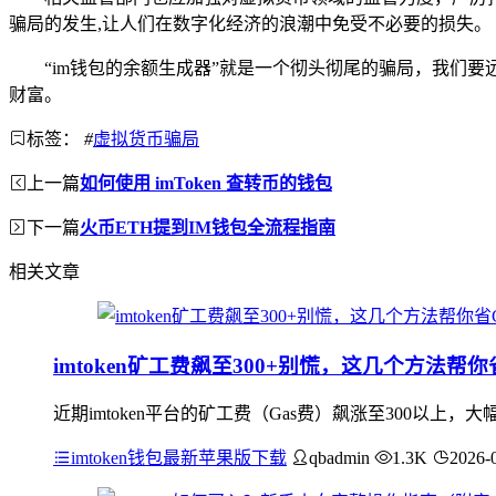
骗局的发生,让人们在数字化经济的浪潮中免受不必要的损失。
“im钱包的余额生成器”就是一个彻头彻尾的骗局，我们
财富。
标签：
#
虚拟货币骗局
上一篇
如何使用 imToken 查转币的钱包
下一篇
火币ETH提到IM钱包全流程指南
相关文章
imtoken矿工费飙至300+别慌，这几个方法帮你
近期imtoken平台的矿工费（Gas费）飙涨至300以
imtoken钱包最新苹果版下载
qbadmin
1.3K
2026-